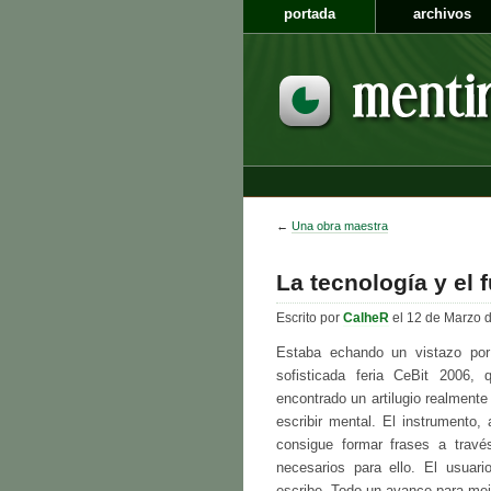
portada
archivos
←
Una obra maestra
La tecnología y el 
Escrito por
CalheR
el 12 de Marzo 
Estaba echando un vistazo por
sofisticada feria CeBit 2006
encontrado un artilugio realment
escribir mental. El instrumento
consigue formar frases a trav
necesarios para ello. El usuar
escribe. Todo un avance para mej