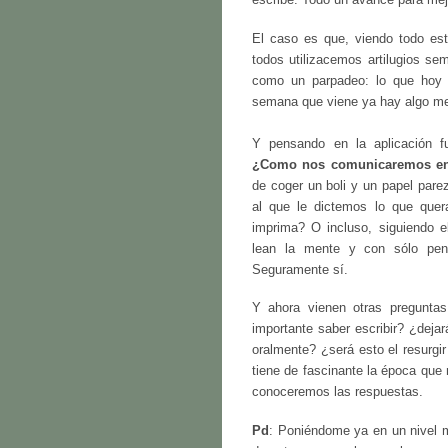
El caso es que, viendo todo es
todos utilizacemos artilugios s
como un parpadeo: lo que hoy
semana que viene ya hay algo me
Y pensando en la aplicación fu
¿Como nos comunicaremos en 
de coger un boli y un papel pare
al que le dictemos lo que que
imprima? O incluso, siguiendo 
lean la mente y con sólo pens
Seguramente sí.
Y ahora vienen otras preguntas
importante saber escribir? ¿deja
oralmente? ¿será esto el resurgi
tiene de fascinante la época que 
conoceremos las respuestas.
Pd
: Poniéndome ya en un nivel 