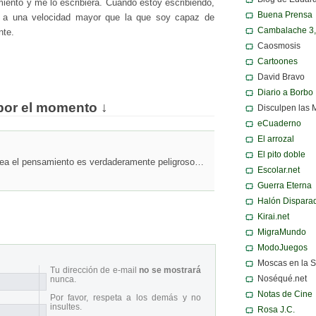
iento y me lo escribiera. Cuando estoy escribiendo,
Buena Prensa
s a una velocidad mayor que la que soy capaz de
Cambalache 3
nte.
Caosmosis
Cartoones
David Bravo
Diario a Borbo
por el momento ↓
Disculpen las 
eCuaderno
El arrozal
El pito doble
lea el pensamiento es verdaderamente peligroso…
Escolar.net
Guerra Eterna
Halón Dispara
Kirai.net
MigraMundo
ModoJuegos
Moscas en la 
Tu dirección de e-mail
no se mostrará
Noséqué.net
nunca.
Notas de Cine
Por favor, respeta a los demás y no
insultes.
Rosa J.C.