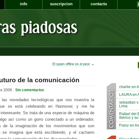
info
suscripcion
contacto
El spam offline es el peor
→
futuro de la comunicación
charlie en A
de 2006 ·
Sin comentarios
LAURA en As
 las novedades tecnológicas que nos muestra la
sebastian v.
Lima
, que se está celebrando en Hannover, y me he
e interesante. Se trata de una especie de máquina de
Rafael del 
ibérico y su
, algo así como un gorro conectado a un ordenador,
Franz en As
és de la imaginación de los movimientos que son
io se imagina que está escribiendo, y el cacharro
orar la comunicación de los discapacitados.