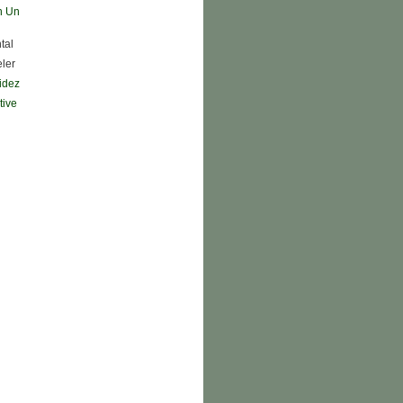
n Un
tal
eler
didez
tive