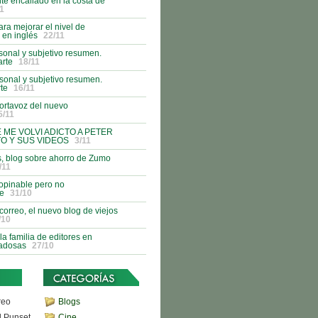
nte encallado en la costa de
1
ra mejorar el nivel de
 en inglés
22/11
onal y subjetivo resumen.
rte
18/11
onal y subjetivo resumen.
te
16/11
ortavoz del nuevo
5/11
E ME VOLVI ADICTO A PETER
O Y SUS VIDEOS
3/11
s, blog sobre ahorro de Zumo
/11
opinable pero no
le
31/10
 correo, el nuevo blog de viejos
/10
a familia de editores en
iadosas
27/10
reo
Blogs
d Punset
Cine