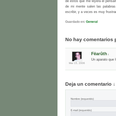
de estos que me leyera el pensam
de mi mente salen las palabra
escribir, y a veces es muy frustra
Guardado en:
General
No hay comentarios 
Fëarûth
↓
Un aparato que 
Mar 15,
2006
Deja un comentario ↓
Nombre
(requerido)
E-mail
(requerido)