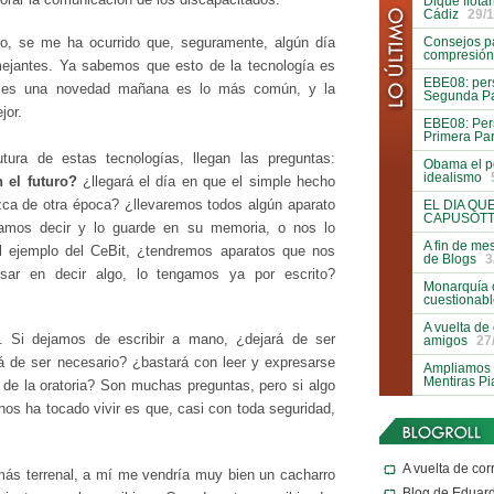
Dique flota
Cádiz
29/1
Consejos pa
to, se me ha ocurrido que, seguramente, algún día
compresión
emejantes. Ya sabemos que esto de la tecnología es
EBE08: pers
 es una novedad mañana es lo más común, y la
Segunda Pa
jor.
EBE08: Pers
Primera Par
tura de estas tecnologías, llegan las preguntas:
Obama el p
idealismo
el futuro?
¿llegará el día en que el simple hecho
zca de otra época? ¿llevaremos todos algún aparato
EL DIA QU
CAPUSOTT
ramos decir y lo guarde en su memoria, o nos lo
A fin de me
el ejemplo del CeBit, ¿tendremos aparatos que nos
de Blogs
3
ar en decir algo, lo tengamos ya por escrito?
Monarquía 
cuestionab
A vuelta de
. Si dejamos de escribir a mano, ¿dejará de ser
amigos
27
rá de ser necesario? ¿bastará con leer y expresarse
Ampliamos l
Mentiras P
r de la oratoria? Son muchas preguntas, pero si algo
nos ha tocado vivir es que, casi con toda seguridad,
A vuelta de cor
más terrenal, a mí me vendría muy bien un cacharro
Blog de Eduar