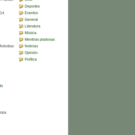
Deportes
,14
Eventos
General
Literatura
Música
Mentiras piadosas
Molestias
Noticias
Opinión
Política
do
Sopa