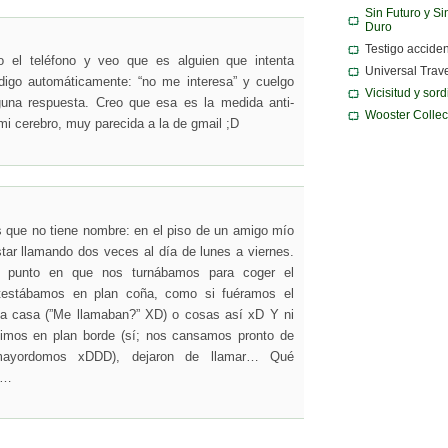
Sin Futuro y Si
Duro
Testigo acciden
 el teléfono y veo que es alguien que intenta
Universal Trav
igo automáticamente: “no me interesa” y cuelgo
Vicisitud y sor
guna respuesta. Creo que esa es la medida anti-
Wooster Collec
i cerebro, muy parecida a la de gmail ;D
s que no tiene nombre: en el piso de un amigo mío
tar llamando dos veces al día de lunes a viernes.
 punto en que nos turnábamos para coger el
ntestábamos en plan coña, como si fuéramos el
a casa (”Me llamaban?” XD) o cosas así xD Y ni
imos en plan borde (sí; nos cansamos pronto de
mayordomos xDDD), dejaron de llamar… Qué
s…