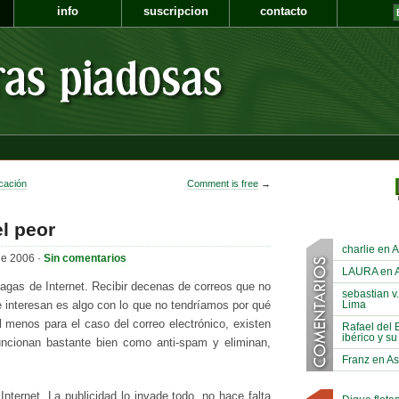
info
suscripcion
contacto
icación
Comment is free
→
el peor
charlie en A
de 2006 ·
Sin comentarios
LAURA en As
agas de Internet. Recibir decenas de correos que no
sebastian v.
Lima
 interesan es algo con lo que no tendríamos por qué
l menos para el caso del correo electrónico, existen
Rafael del 
ibérico y su
ncionan bastante bien como anti-spam y eliminan,
Franz en As
nternet. La publicidad lo invade todo, no hace falta