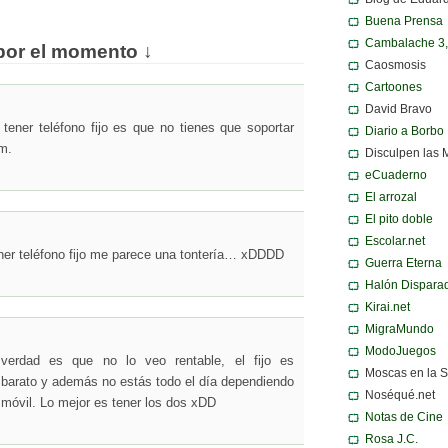
Buena Prensa
Cambalache 3
por el momento ↓
Caosmosis
Cartoones
↓
David Bravo
tener teléfono fijo es que no tienes que soportar
Diario a Borbo
m.
Disculpen las 
eCuaderno
El arrozal
El pito doble
Escolar.net
ener teléfono fijo me parece una tontería… xDDDD
Guerra Eterna
Halón Dispara
Kirai.net
MigraMundo
ModoJuegos
erdad es que no lo veo rentable, el fijo es
Moscas en la 
arato y además no estás todo el día dependiendo
Noséqué.net
l móvil. Lo mejor es tener los dos xDD
Notas de Cine
Rosa J.C.