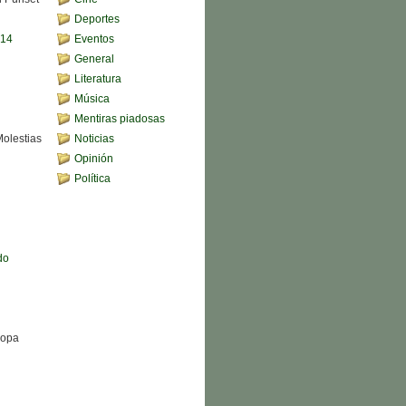
Deportes
,14
Eventos
General
Literatura
Música
Mentiras piadosas
Molestias
Noticias
Opinión
Política
do
Sopa