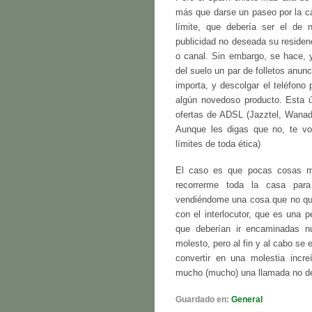
más que darse un paseo por la cal
límite, que debería ser el de no
publicidad no deseada su residenc
o canal. Sin embargo, se hace, y
del suelo un par de folletos anun
importa, y descolgar el teléfono
algún novedoso producto. Esta ú
ofertas de ADSL (Jazztel, Wanad
Aunque les digas que no, te vol
límites de toda ética)
El caso es que pocas cosas m
recorrerme toda la casa para
vendiéndome una cosa que no qu
con el interlocutor, que es una 
que deberían ir encaminadas n
molesto, pero al fin y al cabo se
convertir en una molestia incr
mucho (mucho) una llamada no d
Guardado en:
General