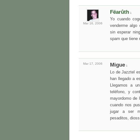
Fëarûth
↓
Yo cuando cogo
Mar 16,
2006
venderme algo d
sin esperar nin
spam que tiene m
Mar 17,
2006
Migue
↓
Lo de Jazztel e
han llegado a es
Llegamos a un
teléfono, y co
mayordomo de l
cuando nos pus
jugar a ser 
pesaditos, dios