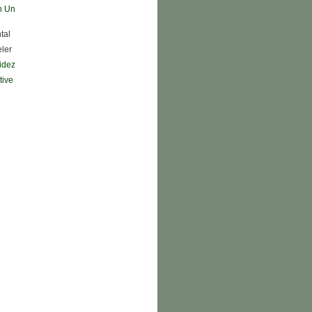
n Un
tal
eler
didez
tive