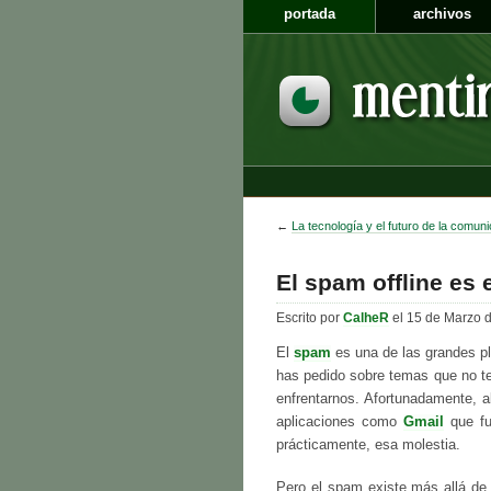
portada
archivos
←
La tecnología y el futuro de la comun
El spam offline es 
Escrito por
CalheR
el 15 de Marzo 
El
spam
es una de las grandes pl
has pedido sobre temas que no te
enfrentarnos. Afortunadamente, a
aplicaciones como
Gmail
que fu
prácticamente, esa molestia.
Pero el spam existe más allá de I