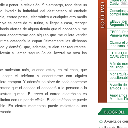
Dique flota
Cádiz
29/1
le o poner la televisión. Sin embargo, todo tiene un
Consejos pa
 invadir la intimidad del destinatario ni enviarle
compresión
ia, correo postal, electrónico o cualquier otro medio
EBE08: pers
 ya es parte de mi rutina, al llegar a casa, recoger
Segunda Pa
ciando ofertas de alguna tienda que ni conozco ni me
EBE08: Pers
 para encontrarme con alguien que me quiere vender
Primera Par
ltima categoría la copan últimamente las dichosas
Obama el p
idealismo
oo y demás), que, además, suelen ser recurrentes.
verán a llamar, seguro (lo de Jazztel ya roza los
EL DIA QU
CAPUSOTT
A fin de me
de Blogs
3
e molestan más, cuando estoy en mi casa, que
Monarquía 
 coger el teléfono y encontrarme con alguien
cuestionab
iero comprar. Y además no sirve de nada cabrearse
A vuelta de
persona que ni conoce ni conocerá a la persona a la
amigos
27
uestras quejas. El
spam
al correo electrónico es
Ampliamos l
Mentiras P
 elimina con un par de
clicks
. El del teléfono se puede
eíble. En ciertos momentos puede molestar a uno
eseada.
A vuelta de cor
Blog de Eduar