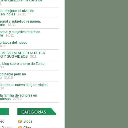
nte encallado en la costa de
1
ra mejorar el nivel de
 en inglés
22/11
onal y subjetivo resumen.
rte
18/11
onal y subjetivo resumen.
te
16/11
ortavoz del nuevo
5/11
E ME VOLVI ADICTO A PETER
O Y SUS VIDEOS
3/11
s, blog sobre ahorro de Zumo
/11
opinable pero no
le
31/10
 correo, el nuevo blog de viejos
/10
a familia de editores en
iadosas
27/10
reo
Blogs
d Punset
Cine