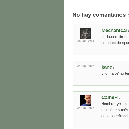
No hay comentarios 
Mechanical
Lo bueno de no 
Mar 15,
2006
este tipo de spa
Mar 16,
2006
kane
↓
y lo malo? no t
CalheR
↓
Hombre yo la v
Mar 16,
2006
muchísimo más b
de la batería de