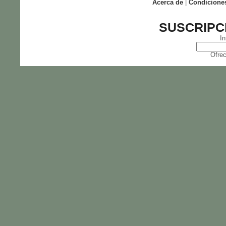
Acerca de
|
Condicione
SUSCRIPC
In
Ofrec