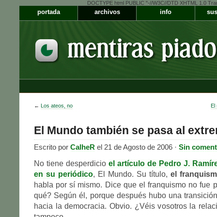
DOCTYPE html PUBLIC "-//W3C//DTD XHTML 1.0 Transiti
portada
archivos
info
sus
←
Los ateos, no
El
El Mundo también se pasa al extr
Escrito por
CalheR
el 21 de Agosto de 2006 ·
Sin coment
No tiene desperdicio
el artículo de Pedro J. Ramí
en su periódico
, El Mundo. Su título,
el franquis
habla por sí mismo. Dice que el franquismo no fue p
qué? Según él, porque después hubo una transició
hacia la democracia. Obvio. ¿Véis vosotros la rela
tampoco.