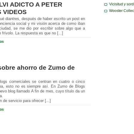
LVI ADICTO A PETER
Vicisitud y sor
 VIDEOS
Wooster Collec
qué diantres, después de haber escrito un post en
onciencia social y mi visión acerca de como iban
iudad, se me dio por escribir sobre algo que a
n frívolo. La respuesta es que no [...]
ios
 sobre ahorro de Zumo de
logs comerciales se centran en cuatro o cinco
tuna, esto no es siempre así. En Zumo de Blogs
vo blog llamado A fin de mes, cuyo título da un
a.
de servicio para ofrecer [...]
ios