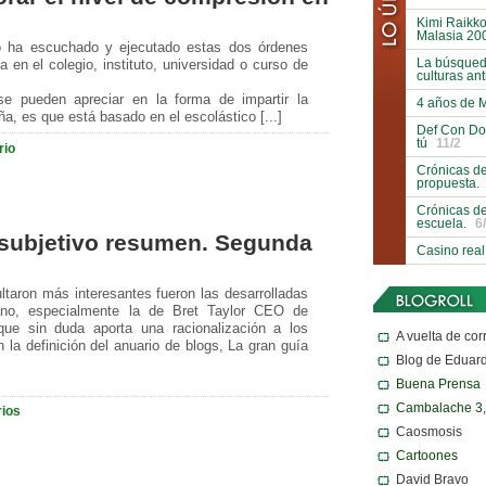
Kimi Raikko
Malasia 20
o ha escuchado y ejecutado estas dos órdenes
La búsqueda
 en el colegio, instituto, universidad o curso de
culturas an
e pueden apreciar en la forma de impartir la
4 años de 
a, es que está basado en el escolástico [...]
Def Con Do
tú
11/2
rio
Crónicas de
propuesta.
Crónicas de
escuela.
6
 subjetivo resumen. Segunda
Casino real
taron más interesantes fueron las desarrolladas
ano, especialmente la de Bret Taylor CEO de
 que sin duda aporta una racionalización a los
A vuelta de cor
 la definición del anuario de blogs, La gran guía
Blog de Eduar
Buena Prensa
Cambalache 3
ios
Caosmosis
Cartoones
David Bravo