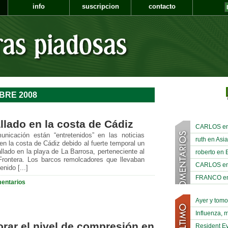
info
suscripcion
contacto
BRE 2008
llado en la costa de Cádiz
CARLOS en A
nicación están “entretenidos” en las noticias
ruth en Asia
, en la costa de Cádiz debido al fuerte temporal un
llado en la playa de La Barrosa, perteneciente al
roberto en 
Frontera. Los barcos remolcadores que llevaban
CARLOS en A
nido [...]
FRANCO en A
entarios
Ayer y tom
Influenza, 
rar el nivel de compresión en
Resident Ev