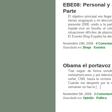
EBE08: Personal y 
Parte
El objetivo principal era lleg
tierras uruguayas y mi descone
presente 2008, unido a la part
impide vivir en Sevilla, el v
situaciones difíciles de plasma
El Evento Blog España ha dem
Noviembre 16th, 2008 ·
4 Comentar
Guardado en:
Blogs
·
Eventos
Obama el portavoz 
Tras seguir de forma simul
norteamericanos y por televisi
señal, CNN, hasta la victori
Cuando me desperté por la m
semanas se hacía [...]
Noviembre 5th, 2008 ·
3 Comentari
Guardado en:
Opinión
·
Política