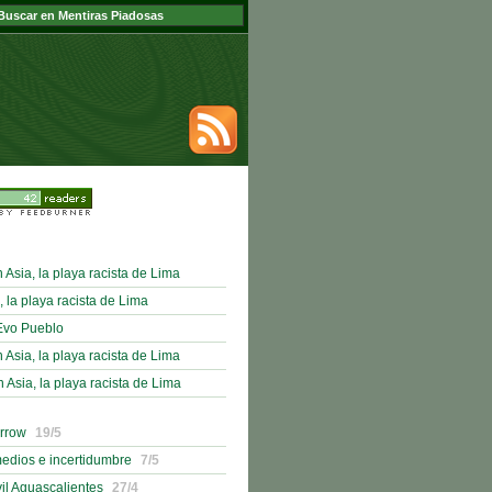
sia, la playa racista de Lima
, la playa racista de Lima
Evo Pueblo
sia, la playa racista de Lima
sia, la playa racista de Lima
orrow
19/5
medios e incertidumbre
7/5
il Aguascalientes
27/4