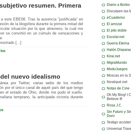
subjetivo resumen. Primera
Diario a Borbo
Disculpen las 
eCuaderno
ar a este EBE08. Tras la ausencia ”justificada” en
xión de la blogsfera durante la primera mitad del
El arrozal
icular situación por la que atravieso, la cual me
El pito doble
olver se convirtió en un cúmulo de sensaciones y
Escolar.net
r.
ostrado [...]
Guerra Eterna
Halón Dispara
ios
Kirai.net
MigraMundo
ModoJuegos
del nuevo idealismo
Moscas en la 
Noséqué.net
tánea por Twitter, varias webs de los medios
ón por el único canal de aquel país del que tengo
Notas de Cine
a en el estado de Ohio, donde me pudo el sueño.
Oh My Blog! I C
añana temprano, la anticipada victoria durante
Believe It!
Rosa J.C.
os
Sin Futuro y Si
Duro
Testigo acciden
Universal Trav