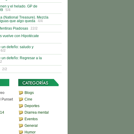
nen y el helado. GP de
09
5/4
 (National Treasure). Mezcla
tiguas que algo queda
4/4
Mentiras Piadosas
22/2
s vuelve con Hipotécate
 un defeño: saludo y
6/2
 un defeño: Regresar a la
/2
2/2
reo
Blogs
d Punset
Cine
Deportes
,14
Diarrea mental
Eventos
General
Humor