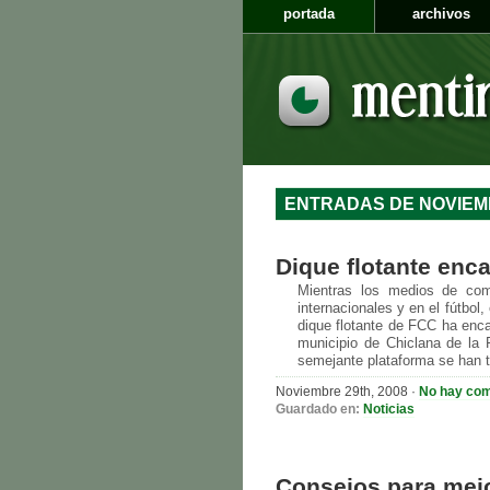
portada
archivos
ENTRADAS DE NOVIEM
Dique flotante enca
Mientras los medios de comu
internacionales y en el fútbol
dique flotante de FCC ha enca
municipio de Chiclana de la 
semejante plataforma se han te
Noviembre 29th, 2008 ·
No hay com
Guardado en:
Noticias
Consejos para mejo