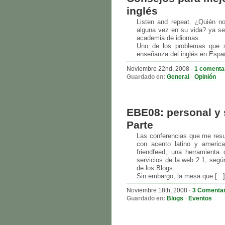
inglés
Listen and repeat. ¿Quién n
alguna vez en su vida? ya sea
academia de idiomas.
Uno de los problemas que s
enseñanza del inglés en Españ
Noviembre 22nd, 2008 ·
1 comenta
Guardado en:
General
·
Opinión
EBE08: personal y
Parte
Las conferencias que me resul
con acento latino y americ
friendfeed, una herramienta
servicios de la web 2.1, según
de los Blogs.
Sin embargo, la mesa que [...]
Noviembre 18th, 2008 ·
3 Comentar
Guardado en:
Blogs
·
Eventos