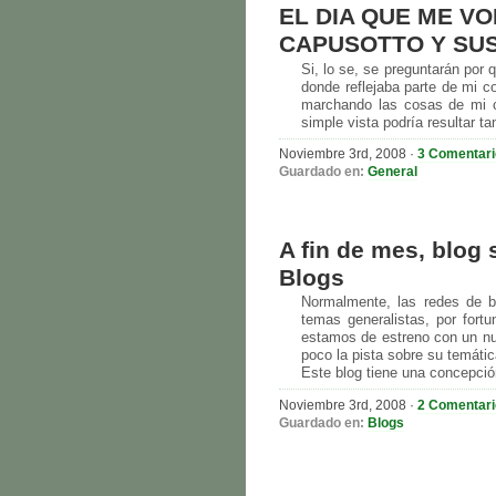
EL DIA QUE ME VO
CAPUSOTTO Y SUS
Si, lo se, se preguntarán por 
donde reflejaba parte de mi c
marchando las cosas de mi c
simple vista podría resultar ta
Noviembre 3rd, 2008 ·
3 Comentar
Guardado en:
General
A fin de mes, blog
Blogs
Normalmente, las redes de b
temas generalistas, por for
estamos de estreno con un nue
poco la pista sobre su temátic
Este blog tiene una concepción 
Noviembre 3rd, 2008 ·
2 Comentar
Guardado en:
Blogs