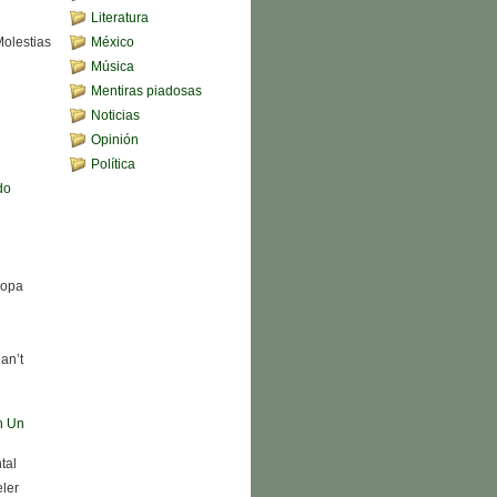
Literatura
Molestias
México
Música
Mentiras piadosas
Noticias
Opinión
Política
do
Sopa
an’t
n Un
tal
eler