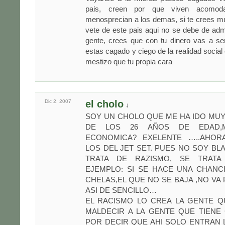
pais, creen por que viven acomod
menosprecian a los demas, si te crees m
vete de este pais aqui no se debe de admi
gente, crees que con tu dinero vas a s
estas cagado y ciego de la realidad social
mestizo que tu propia cara
Dic 2,
2007
el cholo
↓
SOY UN CHOLO QUE ME HA IDO MUY 
DE LOS 26 AÑOS DE EDAD,M
ECONOMICA? EXELENTE …..AHOR
LOS DEL JET SET. PUES NO SOY BL
TRATA DE RAZISMO, SE TRATA 
EJEMPLO: SI SE HACE UNA CHANC
CHELAS,EL QUE NO SE BAJA ,NO VA P
ASI DE SENCILLO…
EL RACISMO LO CREA LA GENTE Q
MALDECIR A LA GENTE QUE TIENE
POR DECIR QUE AHI SOLO ENTRAN 