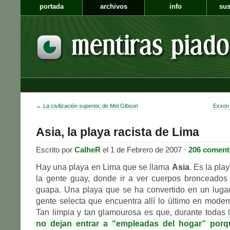
portada
archivos
info
sus
←
La civilización superior, de Mel Gibson
Exxon 
Asia, la playa racista de Lima
Escrito por
CalheR
el 1 de Febrero de 2007 ·
206 coment
Hay una playa en Lima que se llama
Asia
. Es la pla
la gente guay, donde ir a ver cuerpos bronceados 
guapa. Una playa que se ha convertido en un lugar
gente selecta que encuentra allí lo último en modern
Tan limpia y tan glamourosa es que, durante todas l
no dejan entrar a “empleadas del hogar” porq