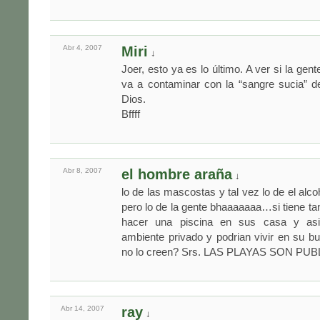
Abr 4,
2007
Miri
↓
Joer, esto ya es lo último. A ver si la gen
va a contaminar con la “sangre sucia” d
Dios.
Bffff
Abr 8,
2007
el hombre araña
↓
lo de las mascostas y tal vez lo de el al
pero lo de la gente bhaaaaaaa…si tiene tan
hacer una piscina en sus casa y as
ambiente privado y podrian vivir en su b
no lo creen? Srs. LAS PLAYAS SON PU
Abr 14,
2007
ray
↓