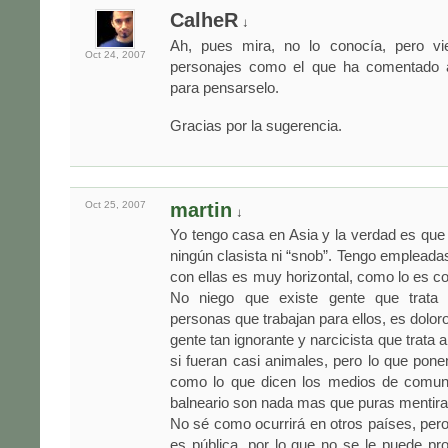
CalheR
↓
Ah, pues mira, no lo conocía, pero vi
Oct 24,
2007
personajes como el que ha comentado a
para pensarselo.
Gracias por la sugerencia.
Oct 25,
2007
martin
↓
Yo tengo casa en Asia y la verdad es qu
ningún clasista ni “snob”. Tengo empleadas
con ellas es muy horizontal, como lo es co
No niego que existe gente que trat
personas que trabajan para ellos, es dolo
gente tan ignorante y narcicista que trata
si fueran casi animales, pero lo que pone
como lo que dicen los medios de comuni
balneario son nada mas que puras mentira
No sé como ocurrirá en otros países, pero
es pública, por lo que no se le puede proh