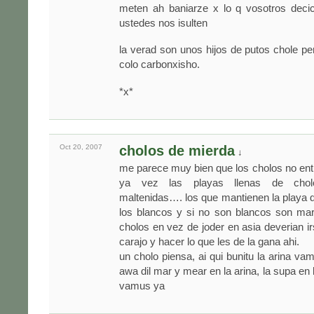
meten ah baniarze x lo q vosotros deci
ustedes nos isulten
la verad son unos hijos de putos chole pe
colo carbonxisho.
*x*
Oct 20,
2007
cholos de mierda
↓
me parece muy bien que los cholos no ent
ya vez las playas llenas de chol
maltenidas…. los que mantienen la playa d
los blancos y si no son blancos son mar
cholos en vez de joder en asia deverian ir
carajo y hacer lo que les de la gana ahi.
un cholo piensa, ai qui bunitu la arina va
awa dil mar y mear en la arina, la supa en 
vamus ya