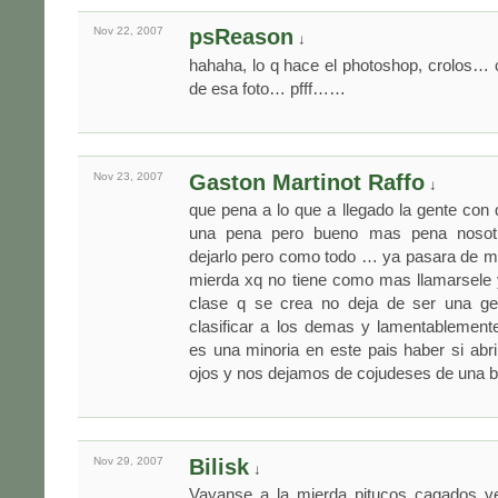
Nov 22,
2007
psReason
↓
hahaha, lo q hace el photoshop, crolos…
de esa foto… pfff……
Nov 23,
2007
Gaston Martinot Raffo
↓
que pena a lo que a llegado la gente con 
una pena pero bueno mas pena nosot
dejarlo pero como todo … ya pasara de m
mierda xq no tiene como mas llamarsele 
clase q se crea no deja de ser una ge
clasificar a los demas y lamentablement
es una minoria en este pais haber si ab
ojos y nos dejamos de cojudeses de una 
Nov 29,
2007
Bilisk
↓
Vayanse a la mierda pitucos cagados vet