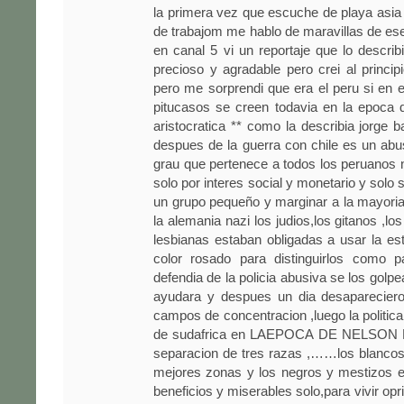
la primera vez que escuche de playa asia
de trabajom me hablo de maravillas de es
en canal 5 vi un reportaje que lo descri
precioso y agradable pero crei al princi
pero me sorprendi que era el peru si en el
pitucasos se creen todavia en la epoca d
aristocratica ** como la describia jorge b
despues de la guerra con chile es un ab
grau que pertenece a todos los peruanos 
solo por interes social y monetario y solo
un grupo pequeño y marginar a la mayori
la alemania nazi los judios,los gitanos ,l
lesbianas estaban obligadas a usar la est
color rosado para distinguirlos como p
defendia de la policia abusiva se los golp
ayudara y despues un dia desaparecier
campos de concentracion ,luego la polit
de sudafrica en LAEPOCA DE NELSON 
separacion de tres razas ,……los blancos
mejores zonas y los negros y mestizos e
beneficios y miserables solo,para vivir opr