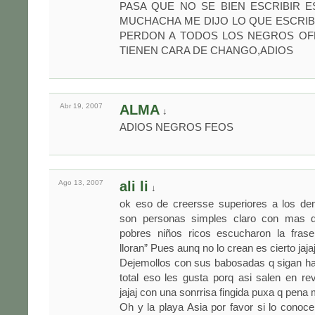
PASA QUE NO SE BIEN ESCRIBIR 
MUCHACHA ME DIJO LO QUE ESCRI
PERDON A TODOS LOS NEGROS O
TIENEN CARA DE CHANGO,ADIOS
Abr 19,
2007
ALMA
↓
ADIOS NEGROS FEOS
Ago 13,
2007
ali li
↓
ok eso de creersse superiores a los de
son personas simples claro con mas d
pobres niños ricos escucharon la fras
lloran” Pues aunq no lo crean es cierto jajaj
Dejemollos con sus babosadas q sigan hac
total eso les gusta porq asi salen en rev
jajaj con una sonrrisa fingida puxa q pena
Oh y la playa Asia por favor si lo conoc