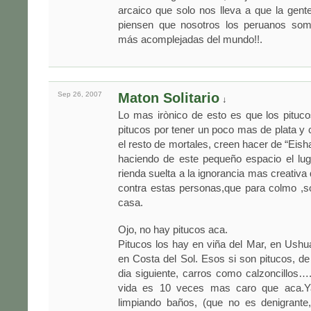
arcaico que solo nos lleva a que la gent
piensen que nosotros los peruanos som
más acomplejadas del mundo!!.
Sep 26,
2007
Maton Solitario
↓
Lo mas irònico de esto es que los pituc
pitucos por tener un poco mas de plata 
el resto de mortales, creen hacer de “Eish
haciendo de este pequeño espacio el lug
rienda suelta a la ignorancia mas creativa
contra estas personas,que para colmo ,s
casa.
Ojo, no hay pitucos aca.
Pitucos los hay en viña del Mar, en Ush
en Costa del Sol. Esos si son pitucos, de 
dia siguiente, carros como calzoncillos….y
vida es 10 veces mas caro que aca.Ya
limpiando baños, (que no es denigrante,