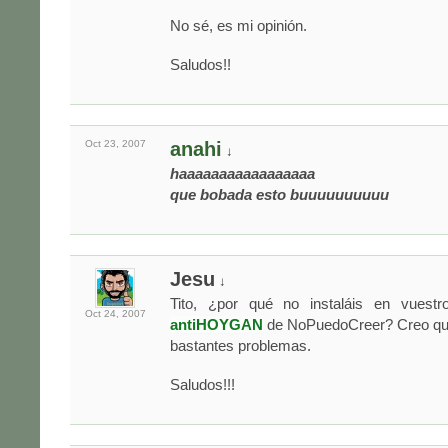
No sé, es mi opinión.
Saludos!!
Oct 23,
2007
anahi
↓
haaaaaaaaaaaaaaaaa
que bobada esto buuuuuuuuuu
Jesu
↓
Tito, ¿por qué no instaláis en vuest
Oct 24,
2007
antiHOYGAN
de NoPuedoCreer? Creo que
bastantes problemas.
Saludos!!!