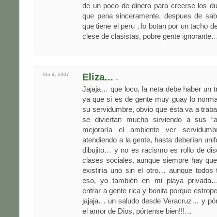
de un poco de dinero para creerse los d
que pena sinceramente, despues de sabe
que tiene el peru , lo botan por un tacho 
clese de clasistas, pobre gente ignorante
Abr 4,
2007
Eliza...
↓
Jajaja… que loco, la neta debe haber un t
ya que si es de gente muy guay lo norma
su servidumbre, obvio que ésta va a traba
se diviertan mucho sirviendo a sus “
mejoraría el ambiente ver servidum
atendiendo a la gente, hasta deberían uni
dibujito… y no es racismo es rollo de dis
clases sociales, aunque siempre hay que
existiría uno sin el otro… aunque todos
eso, yo también en mi playa privada…
entrar a gente rica y bonita porque estro
jajaja… un saludo desde Veracruz… y pórt
el amor de Dios, pórtense bien!!!…