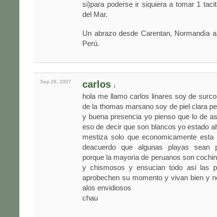
si)para poderse ir siquiera a tomar 1 taci
del Mar.
Un abrazo desde Carentan, Normandìa a 
Perú.
Sep 26,
2007
carlos
↓
hola me llamo carlos linares soy de surco
de la thomas marsano soy de piel clara p
y buena presencia yo pienso que lo de as
eso de decir que son blancos yo estado ah
mestiza solo que economicamente esta 
deacuerdo que algunas playas sean p
porque la mayoria de peruanos son cochi
y chismosos y ensucian todo asi las p
aprobechen su momento y vivan bien y n
alos envidiosos
chau