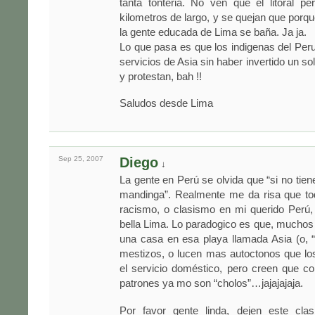
tanta tonteria. No ven que el litoral p
kilometros de largo, y se quejan que porqu
la gente educada de Lima se baña. Ja ja.
Lo que pasa es que los indigenas del Peru
servicios de Asia sin haber invertido un so
y protestan, bah !!
Saludos desde Lima
Sep 25,
2007
Diego
↓
La gente en Perú se olvida que “si no tien
mandinga”. Realmente me da risa que tod
racismo, o clasismo en mi querido Perú,
bella Lima. Lo paradogico es que, muchos 
una casa en esa playa llamada Asia (o, 
mestizos, o lucen mas autoctonos que lo
el servicio doméstico, pero creen que c
patrones ya mo son “cholos”…jajajajaja.
Por favor gente linda, dejen este cla