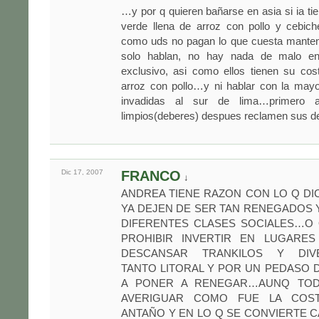
…y por q quieren bañarse en asia si ia tie
verde llena de arroz con pollo y cebiche
como uds no pagan lo que cuesta mantene
solo hablan, no hay nada de malo en
exclusivo, asi como ellos tienen su cos
arroz con pollo…y ni hablar con la mayo
invadidas al sur de lima…primero 
limpios(deberes) despues reclamen sus d
Dic 17,
2007
FRANCO
↓
ANDREA TIENE RAZON CON LO Q D
YA DEJEN DE SER TAN RENEGADOS 
DIFERENTES CLASES SOCIALES…O 
PROHIBIR INVERTIR EN LUGARE
DESCANSAR TRANKILOS Y DIVER
TANTO LITORAL Y POR UN PEDASO 
A PONER A RENEGAR…AUNQ TOD
AVERIGUAR COMO FUE LA COS
ANTAÑO Y EN LO Q SE CONVIERTE