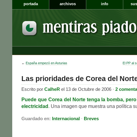
portada
archivos
info
sus
←
España empezó en Asturias
El PP al 
Las prioridades de Corea del Nort
Escrito por
CalheR
el 13 de Octubre de 2006 ·
2 comenta
Puede que Corea del Norte tenga la bomba, pero
electricidad
. Una imagen que muestra una política su
Guardado en:
Internacional
·
Breves