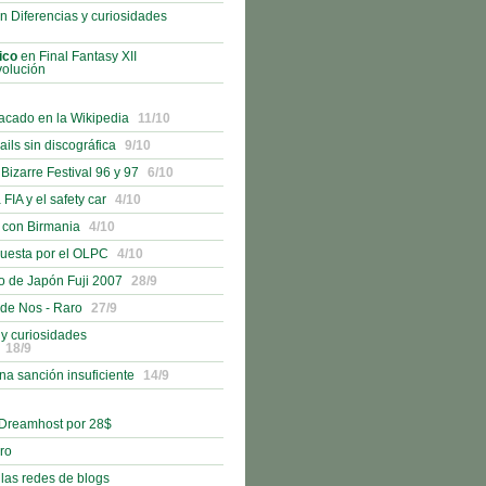
n Diferencias y curiosidades
ico
en Final Fantasy XII
volución
acado en la Wikipedia
11/10
ails sin discográfica
9/10
izarre Festival 96 y 97
6/10
 FIA y el safety car
4/10
 con Birmania
4/10
uesta por el OLPC
4/10
o de Japón Fuji 2007
28/9
 de Nos - Raro
27/9
 y curiosidades
18/9
na sanción insuficiente
14/9
 Dreamhost por 28$
bro
 las redes de blogs