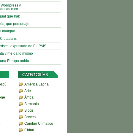
 Wordpress y
adosas.com
gual que Irak
nés, qué personaje
l maligno
e Ciutadans
rtsch, expulsado de EL PAIS
nta y me da lo mismo
 una Europa unida
oscú
América Latina
Arte
one
África
Birmania
Blogs
Breves
e
Cambio Climático
China