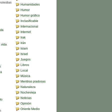
molestias
Humanidades
Humor
Humor gráfico
Inclasificable
Internacional
sta
Internet
Irak
Irán
a vida
Islam
Israel
Juegos
Libros
G
Local
ra
Música
Mentiras piadosas
Naturaleza
Nochevieja
Noticias
do
Opinión
Oriente Medio
o