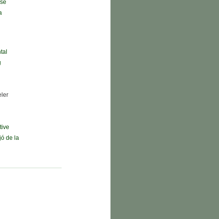
 sé
a
tal
g
eler
tive
jó de la