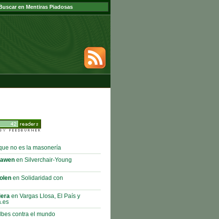
que no es la masonería
rawen
en Silverchair-Young
olen
en Solidaridad con
iera
en Vargas Llosa, El País y
a.es
bes contra el mundo