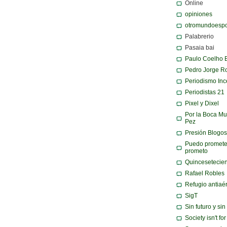
Online
opiniones
otromundoespo
Palabrerio
Pasaia bai
Paulo Coelho 
Pedro Jorge R
Periodismo Inc
Periodistas 21
Pixel y Dixel
Por la Boca Mu
Pez
Presión Blogos
Puedo promete
prometo
Quincesetecie
Rafael Robles
Refugio antiaé
SigT
Sin futuro y si
Society isn't fo