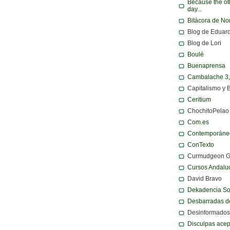
Because the ot
day...
Bitácora de N
Blog de Eduar
Blog de Lori
Boulé
Buenaprensa
Cambalache 3
Capitalismo y 
Ceritium
ChochitoPelao
Com.es
Contemporáne
ConTexto
Curmudgeon 
Cursos Andalu
David Bravo
Dekadencia S
Desbarradas d
Desinformados
Disculpas ace