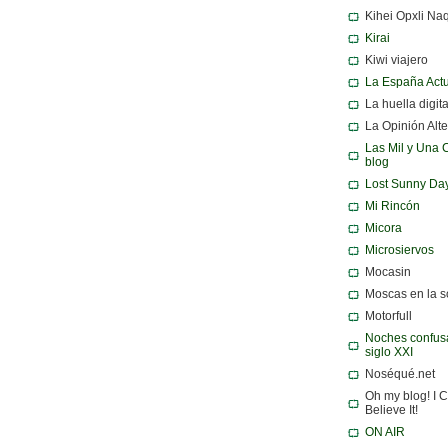
Kihei Opxli Na
Kirai
Kiwi viajero
La España Act
La huella digita
La Opinión Alte
Las Mil y Una 
blog
Lost Sunny Da
Mi Rincón
Micora
Microsiervos
Mocasin
Moscas en la 
Motorfull
Noches confusa
siglo XXI
Noséqué.net
Oh my blog! I C
Believe It!
ON AIR