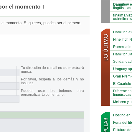
Danniboy
e
por el momento ↓
lingüísticas
finalmaniat
auténtica e
el momento. Si quieres, puedes ser el primero...
Hamilton at
Nine Inch N
Rammstein B
Hamilton, la
Solidaridad
Tu dirección de e-mail
no se mostrará
Uruguay ap
nunca.
Gran Premi
Por favor, respeta a los demás y no
insultes.
El Cuarteto
Puedes usar los botones para
Diferencias
lingüísticas
personalizar tu comentario.
Mclaren y u
Hosting en
Feria del li
El futuro de