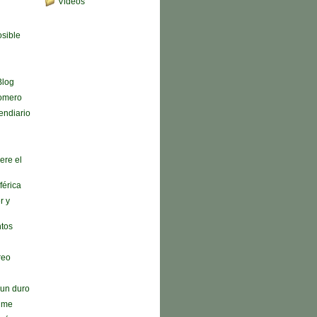
Videos
sible
Blog
omero
endiario
ere el
férica
r y
ntos
reo
n un duro
r me