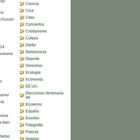
her
Ciencia
Cine
ono
Citas
d Punset
Conciertos
Cristianismo
Cultura
Darfur
,14
Democracia
Barbarie
Deporte
Derechos
Ecología
Economía
o
EE.UU.
Elecciones Venezuela
Gamer
06
cía
Encierros
España
onora
Eventos
e Akin
Fotografía
Francia
ptadas
Historia