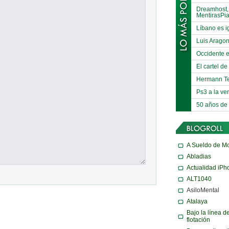
Dreamhost,
MentirasPi
Líbano es i
Luis Arago
Occidente e
El cartel d
Hermann Te
Ps3 a la ve
50 años de
A Sueldo de M
Abladias
Actualidad iPh
ALT1040
AsiloMental
Atalaya
Bajo la línea d
flotación