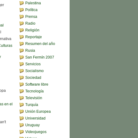
Palestina
qer
Política
Prensa
Radio
ual
Religión
l
Reportaje
rnativa
Resumen del año
Culturas
Rusia
y
San Fermín 2007
Servicios
Socialismo
Sociedad
Software libre
sopa
Tecnología
Televisión
s en el
Turquía
Unión Europea
Universidad
an't
Uruguay
Videojuegos