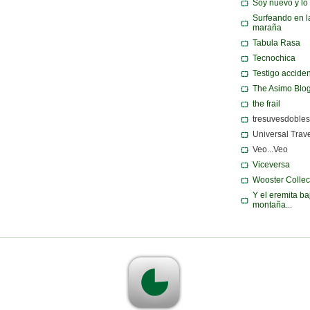
Soy nuevo y lo
Surfeando en l
maraña
Tabula Rasa
Tecnochica
Testigo acciden
The Asimo Blo
the frail
tresuvesdobles
Universal Trav
Veo...Veo
Viceversa
Wooster Collec
Y el eremita ba
montaña...