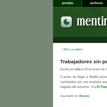
portada
archivos
←
Miró y su patera
Trabajadores sin pa
Escrito por
Jota
el 20 de Enero de 
A punto de llegar a Madrid prov
contratados por una empresa espa
tragedia del estrecho. Vía
El Pai
Guardado en:
Breves