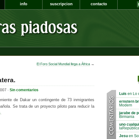
info
suscripcion
contacto
El Foro Social Mundial llega a África
→
tera.
2007 ·
Sin comentarios
Luis
en Lo 
eniente de Dakar un contingente de 73 inmigrantes
ernstern b
Modern
ñola. Se trata de un proyecto piloto para reducir la
s
.
jarabe de p
Birmania
uno cualqu
laRepúblic
Jesu
en Sol