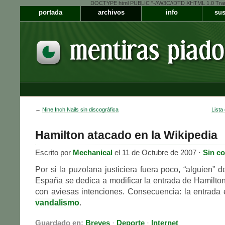
DOCTYPE html PUBLIC "-//W3C//DTD XHTML 1.0 Transiti
portada
archivos
info
sus
←
Nine Inch Nails sin discográfica
Lista
Hamilton atacado en la Wikipedia
Escrito por
Mechanical
el 11 de Octubre de 2007 ·
Sin c
Por si la puzolana justiciera fuera poco, “alguien”
España se dedica a modificar la entrada de Hamilton
con aviesas intenciones. Consecuencia: la entrada
vandalismo
.
Guardado en:
Breves
·
Deporte
·
Internet