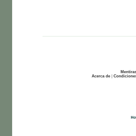
Mentira
Acerca de
|
Condicione
Ho