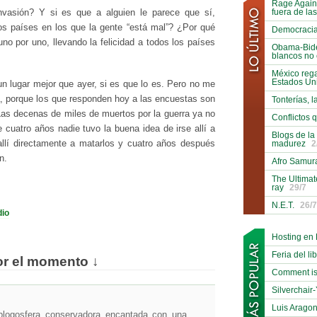
Rage Again
fuera de la
invasión? Y si es que a alguien le parece que sí,
s países en los que la gente “está mal”? ¿Por qué
Democracia 
no por uno, llevando la felicidad a todos los países
Obama-Biden
blancos no 
México reg
Estados Un
n lugar mejor que ayer, si es que lo es. Pero no me
 porque los que responden hoy a las encuestas son
Tonterías, l
Las decenas de miles de muertos por la guerra ya no
Conflictos 
cuatro años nadie tuvo la buena idea de irse allí a
Blogs de la
madurez
2
llí directamente a matarlos y cuatro años después
n.
Afro Samura
The Ultimat
ray
29/7
N.E.T.
26/7
dio
Hosting en
Feria del li
or el momento ↓
Comment is
Silverchai
Luis Arago
blogosfera conservadora encantada con una