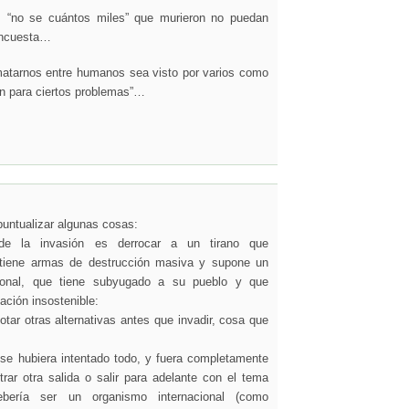
s “no se cuántos miles” que murieron no puedan
encuesta…
matarnos entre humanos sea visto por varios como
ón para ciertos problemas”…
puntualizar algunas cosas:
de la invasión es derrocar a un tirano que
tiene armas de destrucción masiva y supone un
acional, que tiene subyugado a su pueblo y que
ación insostenible:
otar otras alternativas antes que invadir, cosa que
 se hubiera intentado todo, y fuera completamente
rar otra salida o salir para adelante con el tema
bería ser un organismo internacional (como