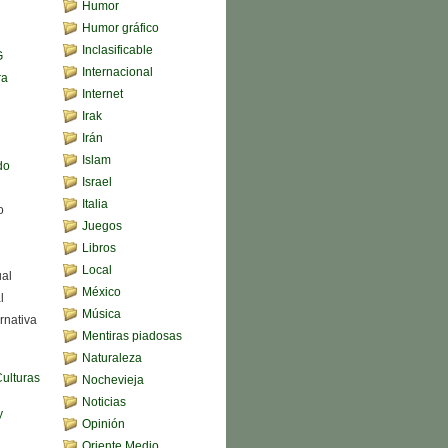
Humor
Humor gráfico
Inclasificable
G
Internacional
ra
Internet
Irak
Irán
Islam
do
Israel
Italia
o
Juegos
Libros
Local
ual
México
l
Música
rnativa
Mentiras piadosas
Naturaleza
Culturas
Nochevieja
Noticias
y
Opinión
Oriente Medio