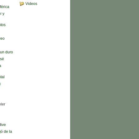
Videos
férica
r y
ntos
reo
n un duro
 sé
a
tal
g
eler
tive
jó de la