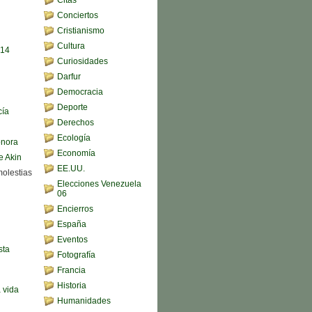
Conciertos
Cristianismo
Cultura
,14
Curiosidades
Darfur
Democracia
Deporte
cía
Derechos
Ecología
onora
Economía
e Akin
EE.UU.
molestias
Elecciones Venezuela
06
Encierros
España
Eventos
sta
Fotografía
Francia
Historia
a vida
Humanidades