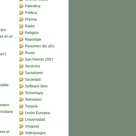
Palestina
Política
Prensa
Radio
sopa
Religión
s en el
Reportaje
Resumen del año
Rusia
an’t
San Fermín 2007
Servicios
Socialismo
Sociedad
sible
Software libre
Tecnología
Televisión
omero
Turquía
endiario
Unión Europea
Universidad
Uruguay
ere el
Videojuegos