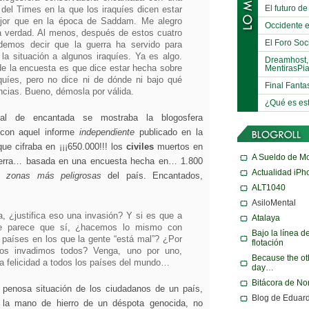
El futuro de
del Times en la que los iraquíes dicen estar
jor que en la época de Saddam. Me alegro
Occidente e
a verdad. Al menos, después de estos cuatro
El Foro Soci
demos decir que la guerra ha servido para
 la situación a algunos iraquíes. Ya es algo.
Dreamhost,
MentirasPi
e la encuesta es que dice estar hecha sobre
quíes, pero no dice ni de dónde ni bajo qué
Final Fanta
ncias. Bueno, démosla por válida.
¿Qué es es
al de encantada se mostraba la blogosfera
- con aquel informe
independiente
publicado en la
que cifraba en ¡¡¡650.000!!! los
civiles
muertos en
A Sueldo de M
erra… basada en una encuesta hecha en… 1.800
Actualidad iPh
s zonas más peligrosas
del país. Encantados,
ALT1040
AsiloMental
a, ¿justifica eso una invasión? Y si es que a
Atalaya
le parece que sí, ¿hacemos lo mismo con
Bajo la línea d
 países en los que la gente “está mal”? ¿Por
flotación
os invadimos todos? Venga, uno por uno,
Because the ot
la felicidad a todos los países del mundo…
day…
Bitácora de N
penosa situación de los ciudadanos de un país,
Blog de Eduar
 la mano de hierro de un déspota genocida, no