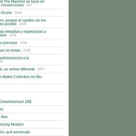
st The Machine se hace oir
s convenciones
2/9
ficción
26/8
, porque el cambio sin los
es posible
24/8
ala medallas y esperanzas a
idos
20/8
as precisas
13/8
que no molan
10/8
 adolescencia a la
/8
i, un anime diferente
30/7
e Matrix Collection en Blu-
 Dreamhost por 28$
bro
 free
r-Young Modern
nés, qué personaje