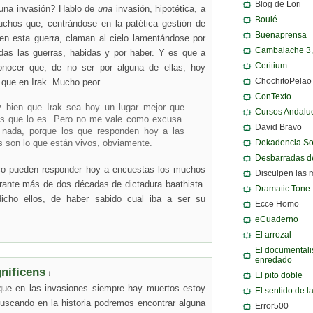
Blog de Lori
r una invasión? Hablo de
una
invasión, hipotética, a
Boulé
uchos que, centrándose en la patética gestión de
Buenaprensa
en esta guerra, claman al cielo lamentándose por
Cambalache 3
odas las guerras, habidas y por haber. Y es que a
Ceritium
onocer que, de no ser por alguna de ellas, hoy
ChochitoPelao
 que en Irak. Mucho peor.
ConTexto
 bien que Irak sea hoy un lugar mejor que
Cursos Andalu
 es que lo es. Pero no me vale como excusa.
David Bravo
nada, porque los que responden hoy a las
Dekadencia S
 son lo que están vivos, obviamente.
Desbarradas d
o pueden responder hoy a encuestas los muchos
Disculpen las 
rante más de dos décadas de dictadura baathista.
Dramatic Tone
icho ellos, de haber sabido cual iba a ser su
Ecce Homo
eCuaderno
El arrozal
El documentali
enredado
nificens
↓
El pito doble
que en las invasiones siempre hay muertos estoy
El sentido de l
uscando en la historia podremos encontrar alguna
Error500