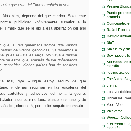
 quita que esta del Times también lo sea.
Presión Blogos
Puedo promete
. Más bien, depende del que escriba. Solamente
prometo
norme publicidad -infinitamente superior a la
Quincesetecie
l Times- que se le dio a esa aberración del año
Rafael Robles
Refugio antiaé
SigT
o que, si tan generosos somos que vamos
Sin futuro y si
 países de tiranos genocidas, ya podemos ir
nte, pues la lista es larga. No vaya a pensar
Soy nuevo y lo
ogre de estos que, además de ser gobernados
Surfeando en l
os genocidas, dichos países han de ser ricos
maraña
leo…
Testigo acciden
The Asimo Blo
ría mal, oye. Aunque estoy seguro de que
the frail
tapé, y demás seguirían en las escaleras del
tresuvesdobles
us cartelitos y adhesivos del no a la guerra,
Universal Trav
ictador a derrocar no fuera blanco, cristiano, y de
Veo…Veo
ñados, claro está, por su fiel séquito internauta.
Viceversa
Wooster Collec
Y el eremita ba
montaña…