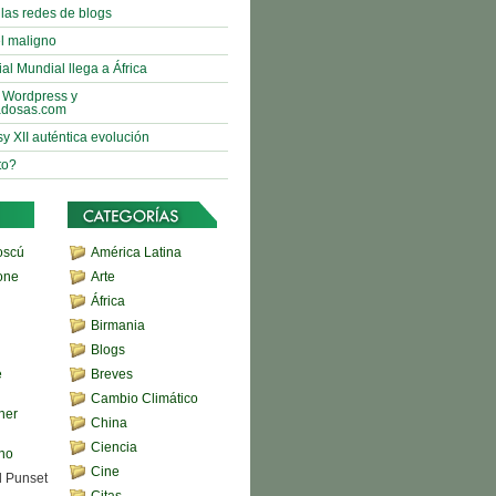
 las redes de blogs
l maligno
al Mundial llega a África
 Wordpress y
adosas.com
sy XII auténtica evolución
to?
oscú
América Latina
one
Arte
África
Birmania
Blogs
e
Breves
Cambio Climático
her
China
Ciencia
ono
Cine
d Punset
Citas