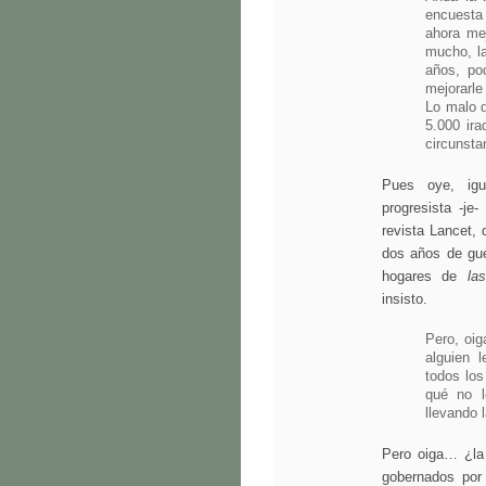
encuesta 
ahora me
mucho, l
años, po
mejorarle
Lo malo d
5.000 ira
circunsta
Pues oye, igu
progresista -je
revista Lancet, 
dos años de gu
hogares de
la
insisto.
Pero, oig
alguien 
todos los
qué no l
llevando 
Pero oiga… ¿la 
gobernados por