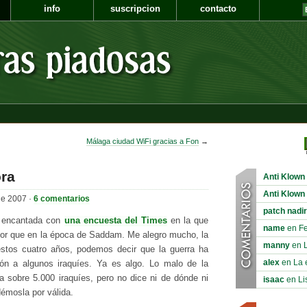
info
suscripcion
contacto
Málaga ciudad WiFi gracias a Fon
→
ora
Anti Klown
Anti Klown
de 2007 ·
6 comentarios
patch nadir
a encantada con
una encuesta del Times
en la que
name
en Fer
ejor que en la época de Saddam. Me alegro mucho, la
manny
en L
stos cuatro años, podemos decir que la guerra ha
alex
en La e
ción a algunos iraquíes. Ya es algo. Lo malo de la
 sobre 5.000 iraquíes, pero no dice ni de dónde ni
isaac
en Li
démosla por válida.