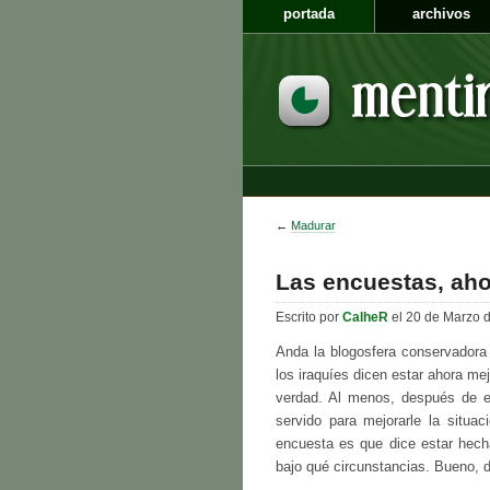
portada
archivos
←
Madurar
Las encuestas, ah
Escrito por
CalheR
el 20 de Marzo 
Anda la blogosfera conservador
los iraquíes dicen estar ahora m
verdad. Al menos, después de e
servido para mejorarle la situa
encuesta es que dice estar hecha
bajo qué circunstancias. Bueno, 