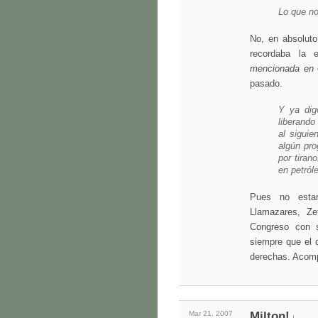
Lo que no
No, en absoluto
recordaba la e
mencionada en
e
pasado.
Y ya dig
liberando
al siguie
algún pr
por tiran
en petró
Pues no esta
Llamazares, Ze
Congreso con s
siempre que el d
derechas. Acompa
Mar 21,
2007
Milton!
↓