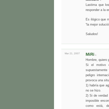
Lastima que lo
responder a la 
Es ilógico que 
“la mejor soluci
Saludos!
Mar 21,
2007
MiRi
↓
Hombre, quiero 
Si el motivo 
supuestamente 
peligro intern
provoca una situ
1) habría que ag
no se hizo.
2) Si de verdad
imposible encont
como está, de