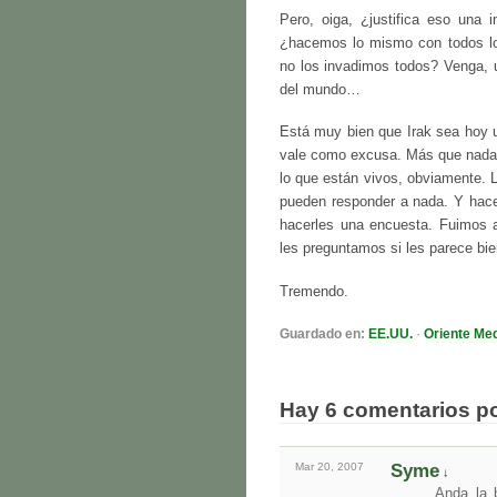
Pero, oiga, ¿justifica eso una 
¿hacemos lo mismo con todos lo
no los invadimos todos? Venga, u
del mundo…
Está muy bien que Irak sea hoy u
vale como excusa. Más que nada,
lo que están vivos, obviamente. 
pueden responder a nada. Y hace 
hacerles una encuesta. Fuimos a
les preguntamos si les parece bie
Tremendo.
Guardado en:
EE.UU.
·
Oriente Me
Hay 6 comentarios p
Mar 20,
2007
Syme
↓
Anda la 