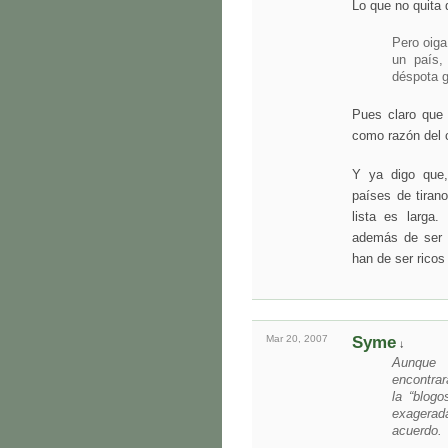
Lo que no quita 
Pero oiga
un país,
déspota g
Pues claro que 
como razón del c
Y ya digo que,
países de tiran
lista es larga
además de ser g
han de ser ricos
Mar 20,
2007
Syme
↓
Aunque 
encontra
la “blogo
exagerad
acuerdo.