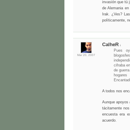
invasión que tú 
de Alemania en
Irak. ¿Ves? Las 
políticamente, n
CalheR
↓
Pues oy
Mar 20,
2007
blogosf
independ
cifraba e
de guerr
hogares
Encantado
A todos nos enc
Aunque apoyos a
tácitamente nos 
encuesta era e
acuerdo.