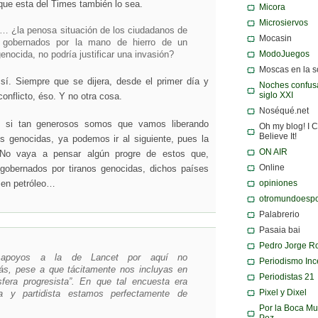
que esta del Times también lo sea.
Micora
Microsiervos
… ¿la penosa situación de los ciudadanos de
Mocasin
 gobernados por la mano de hierro de un
ModoJuegos
enocida, no podría justificar una invasión?
Moscas en la 
sí. Siempre que se dijera, desde el primer día y
Noches confusa
siglo XXI
onflicto, éso. Y no otra cosa.
Noséqué.net
 si tan generosos somos que vamos liberando
Oh my blog! I C
Believe It!
os genocidas, ya podemos ir al siguiente, pues la
ON AIR
. No vaya a pensar algún progre de estos que,
Online
obernados por tiranos genocidas, dichos países
opiniones
 en petróleo…
otromundoespo
Palabrerio
Pasaia bai
Pedro Jorge R
apoyos a la de Lancet por aquí no
Periodismo Inc
rás, pese a que tácitamente nos incluyas en
Periodistas 21
sfera progresista”. En que tal encuesta era
Pixel y Dixel
a y partidista estamos perfectamente de
Por la Boca Mu
Pez