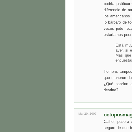
podría justifica
diferencia de m
los americanos 
lo bárbaro de t
veces jode rec
estaríamos peor
Está muy
ayer, si
Más que 
encuestas
Hombre, tampoc
que murieron du
¿Qué habrían d
destino?
Mar 20,
2007
octopusmag
Calher, pese a 
seguro de que b