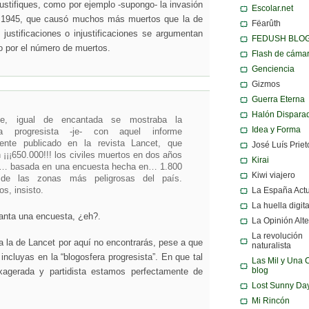
justifiques, como por ejemplo -supongo- la invasión
Escolar.net
 1945, que causó muchos más muertos que la de
Fëarûth
justificaciones o injustificaciones se argumentan
FEDUSH BLO
o por el número de muertos.
Flash de cáma
Genciencia
Gizmos
Guerra Eterna
Halón Dispara
e, igual de encantada se mostraba la
Idea y Forma
era progresista -je- con aquel informe
iente publicado en la revista Lancet, que
José Luís Priet
n ¡¡¡650.000!!! los civiles muertos en dos años
Kirai
a… basada en una encuesta hecha en… 1.800
Kiwi viajero
 de las zonas más peligrosas del país.
s, insisto.
La España Act
La huella digita
anta una encuesta, ¿eh?.
La Opinión Alte
La revolución
 la de Lancet por aquí no encontrarás, pese a que
naturalista
incluyas en la “blogosfera progresista”. En que tal
Las Mil y Una 
blog
xagerada y partidista estamos perfectamente de
Lost Sunny Da
Mi Rincón