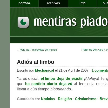
portada
archivos
info
sus
←
Vota las 7 maravillas del mundo
Trailer de Die Hard 4.0 
Adiós al limbo
Escrito por
Mechanical
el 21 de Abril de 2007 ·
1 coment
Ya es oficial:
el limbo deja de existir
¡
Aleluya
! Ten
que
he sentido cierto deja-vú
al leer esta noticia
llevar algún tiempo
blogueando
.
Guardado en:
Noticias
·
Religión
·
Cristianismo
·
Brev