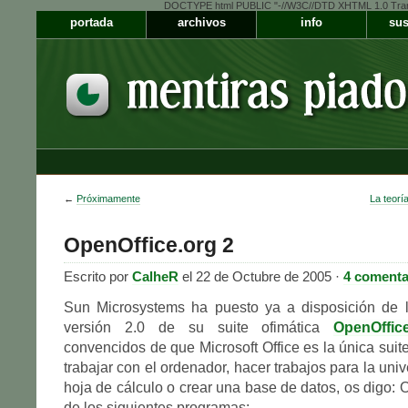
DOCTYPE html PUBLIC "-//W3C//DTD XHTML 1.0 Transiti
portada
archivos
info
sus
←
Próximamente
La teoría
OpenOffice.org 2
Escrito por
CalheR
el 22 de Octubre de 2005 ·
4 comenta
Sun Microsystems ha puesto ya a disposición de l
versión 2.0 de su suite ofimática
OpenOffic
convencidos de que Microsoft Office es la única suit
trabajar con el ordenador, hacer trabajos para la uni
hoja de cálculo o crear una base de datos, os digo: 
de los siguientes programas: