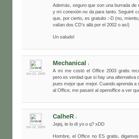
Además, seguro que son una burrada de 
y mi conexión no da para tanto. Seguiré c
que, por cierto, es gratuito :-D (no, mient
valían dos CD’s allá por el 2002 o así)
Un saludo!
Mechanical
↓
A mi me costó el Office 2003 gratis rec
Oct 22,
2005
pero es verdad que si hay una alternativa d
pues mejor que mejor. Cuando aprenda a s
al Office, me pasaré al openoffice a ver que
CalheR
↓
Jejej, te lo dí yo o q? xDD
Oct 22,
2005
Hombre, el Office no ES gratis, digam