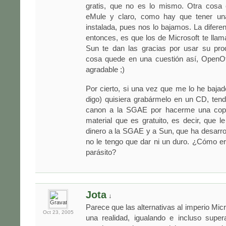
gratis, que no es lo mismo. Otra cosa 
eMule y claro, como hay que tener una
instalada, pues nos lo bajamos. La difere
entonces, es que los de Microsoft te llama
Sun te dan las gracias por usar su pro
cosa quede en una cuestión así, OpenOf
agradable ;)
Por cierto, si una vez que me lo he bajad
digo) quisiera grabármelo en un CD, ten
canon a la SGAE por hacerme una copi
material que es gratuito, es decir, que l
dinero a la SGAE y a Sun, que ha desarrol
no le tengo que dar ni un duro. ¿Cómo era
parásito?
Jota
↓
Parece que las alternativas al imperio Mic
Oct 23,
2005
una realidad, igualando e incluso supe