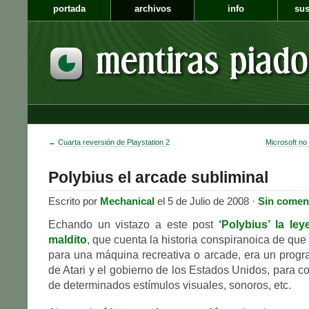
portada
archivos
info
sus
←
Cuarta reversión de Playstation 2
Microsoft no 
Polybius el arcade subliminal
Escrito por
Mechanical
el 5 de Julio de 2008 ·
Sin comen
Echando un vistazo a este post
‘Polybius’ la le
maldito
, que cuenta la historia conspiranoica de qu
para una máquina recreativa o arcade, era un prog
de Atari y el gobierno de los Estados Unidos, para c
de determinados estímulos visuales, sonoros, etc.