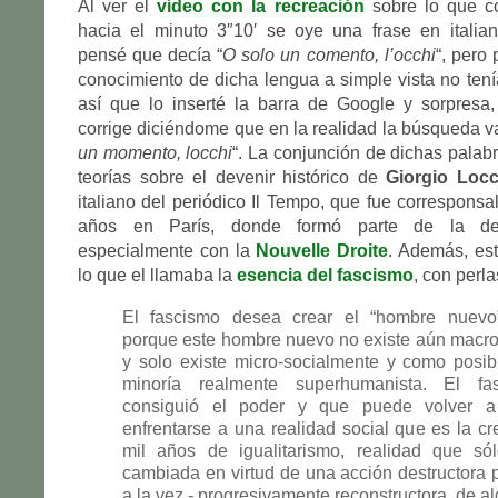
Al ver el
vídeo con la recreación
sobre lo que co
hacia el minuto 3″10′ se oye una frase en italia
pensé que decía “
O solo un comento, l’occhi
“, pero
conocimiento de dicha lengua a simple vista no tení
así que lo inserté la barra de Google y sorpresa
corrige diciéndome que en la realidad la búsqueda v
un momento, locchi
“. La conjunción de dichas palabr
teorías sobre el devenir histórico de
Giorgio Locc
italiano del periódico Il Tempo, que fue correspons
años en París, donde formó parte de la der
especialmente con la
Nouvelle Droite
. Además, es
lo que el llamaba la
esencia del fascismo
, con perla
El fascismo desea crear el “hombre nuevo
porque este hombre nuevo no existe aún macro
y solo existe micro-socialmente y como posib
minoría realmente superhumanista. El fa
consiguió el poder y que puede volver a 
enfrentarse a una realidad social que es la c
mil años de igualitarismo, realidad que só
cambiada en virtud de una acción destructora p
a la vez - progresivamente reconstructora, de a