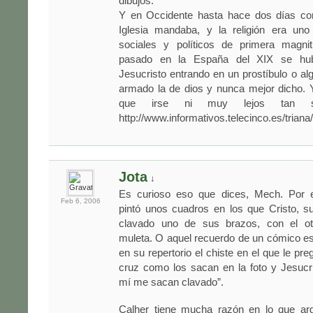
dibujos.
Y en Occidente hasta hace dos días co
Iglesia mandaba, y la religión era un
sociales y políticos de primera magni
pasado en la España del XIX se hub
Jesucristo entrando en un prostíbulo o alg
armado la de dios y nunca mejor dicho.
que irse ni muy lejos tan s
http://www.informativos.telecinco.es/trian
Jota
↓
Es curioso eso que dices, Mech. Por e
Feb 6,
2006
pintó unos cuadros en los que Cristo, s
clavado uno de sus brazos, con el ot
muleta. O aquel recuerdo de un cómico es
en su repertorio el chiste en el que le pre
cruz como los sacan en la foto y Jesucr
mí me sacan clavado”.
Calher tiene mucha razón en lo que ar