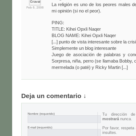
La religión es uno de los peores males 
Feb 6,
2006
mi opinión (si no el peor).
PING:
TITLE: Kihei Opxli Naqer
BLOG NAME: Kihei Opxli Naqer
[...] punto de vista interesante sobre la cris
Simplemente un blog interesante
Juego de asociación de palabras y con
Sorpresa, niña, perro (se llamaba Bobby, o
mermelada (o paté) y Ricky Martin [...]
Deja un comentario ↓
Nombre
(requerido)
Tu dirección d
mostrará
nunca.
E-mail
(requerido)
Por favor, respeta
insultes.