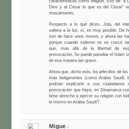
características como religión. Eso de “a 
Dios y al César lo que es del César” no
musulmanes.
Respecto a lo que dices, Jota, del int
saliera a la luz, sí, es muy posible. De h
son de hace unos meses, y ahora las han
porque cuando salieron no se coscó na
que, más allá de la libertad de ex
provocación. Se puede parodiar el Islam sin
de esa manera tan grave.
Ahora que, dicho esto, los jefecillos de lo
más beligerantes (como Arabia Saudí, Ir
podrían explicarle a sus ciudadanos
provocación que haya, en Dinamarca cu
tiene derecho a ejercer su religión con to
lo mismo en Arabia Saudí?
Migue
↓