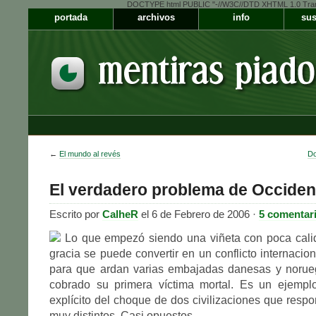
DOCTYPE html PUBLIC "-//W3C//DTD XHTML 1.0 Transiti
portada
archivos
info
sus
←
El mundo al revés
Do
El verdadero problema de Occiden
Escrito por
CalheR
el 6 de Febrero de 2006 ·
5 comentar
Lo que empezó siendo una viñeta con poca cal
gracia se puede convertir en un conflicto internacio
para que ardan varias embajadas danesas y norue
cobrado su primera víctima mortal. Es un ejemp
explícito del choque de dos civilizaciones que respo
muy distintos. Casi opuestos.