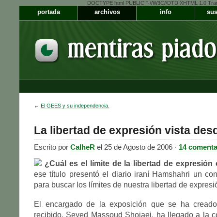
DOCTYPE html PUBLIC "-//W3C//DTD XHTML 1.0 Transiti
portada
archivos
info
sus
←
El GEES y su independencia.
La libertad de expresión vista des
Escrito por
CalheR
el 25 de Agosto de 2006 ·
14 comenta
¿Cuál es el límite de la libertad de expresión
ese título presentó el diario iraní Hamshahri un co
para buscar los límites de nuestra libertad de expresi
El encargado de la exposición que se ha creado
recibido, Seyed Massoud Shojaei, ha llegado a la 