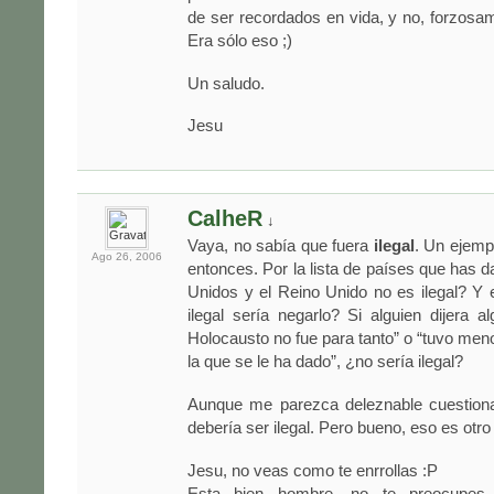
de ser recordados en vida, y no, forzosa
Era sólo eso ;)
Un saludo.
Jesu
CalheR
↓
Vaya, no sabía que fuera
ilegal
. Un ejemp
Ago 26,
2006
entonces. Por la lista de países que has 
Unidos y el Reino Unido no es ilegal? Y 
ilegal sería negarlo? Si alguien dijera 
Holocausto no fue para tanto” o “tuvo men
la que se le ha dado”, ¿no sería ilegal?
Aunque me parezca deleznable cuestiona
debería ser ilegal. Pero bueno, eso es otro
Jesu, no veas como te enrrollas :P
Esta bien hombre, no te preocupes.