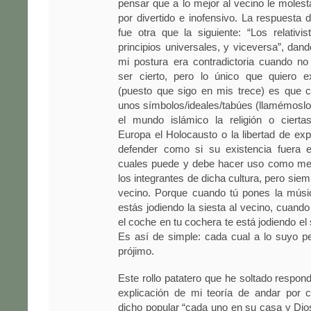
pensar que a lo mejor al vecino le molesta
por divertido e inofensivo. La respuesta 
fue otra que la siguiente: “Los relativi
principios universales, y viceversa”, dan
mi postura era contradictoria cuando no
ser cierto, pero lo único que quiero e
(puesto que sigo en mis trece) es que c
unos símbolos/ideales/tabúes (llamémoslo 
el mundo islámico la religión o ciertas
Europa el Holocausto o la libertad de ex
defender como si su existencia fuera e
cuales puede y debe hacer uso como mejo
los integrantes de dicha cultura, pero sie
vecino. Porque cuando tú pones la músic
estás jodiendo la siesta al vecino, cuando
el coche en tu cochera te está jodiendo el s
Es así de simple: cada cual a lo suyo p
prójimo.
Este rollo patatero que he soltado respond
explicación de mi teoría de andar por c
dicho popular “cada uno en su casa y Dios