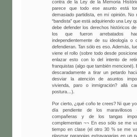
contra de la Ley de la Memoria Histór
parece que todo ese asunto está to
demasiado partidista, en mi opinión. No
“bandista” que está adquiriendo una Ley 
debe defender los derechos históricos de
los que fueron arrebatados h
independientemente de su ideología o 
defendieran. Tan sólo es eso. Además, l
viene el rollo (sobre todo desde posicion
enlazar esto con lo del intento de reti
franquistas (algo que también mencioné)
descaradamente a tirar un petardo haci
desviar la atención de asuntos impo
vivienda, paro o inmigración? allá 
postura…).
Por cierto, ¿qué coño te crees? Ni que yo 
día pendiente de los maravillosos 
compañeras y de los tangas impos
complementan ¬¬ En eso sólo se me v
tiempo en clase (el otro 30 % se me v
plasmar paranoias extravagarias en un pa