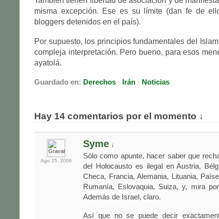
También tienen libertad de asociación y de manifesta
misma excepción. Ese es su límite (dan fe de el
bloggers detenidos en el país).
Por supuesto, los principios fundamentales del Isla
compleja interpretación. Pero bueno, para esos mene
ayatolá.
Guardado en:
Derechos
·
Irán
·
Noticias
Hay 14 comentarios por el momento ↓
Syme
↓
Sólo como apunte, hacer saber que recha
Ago 25,
2006
del Holocausto es ilegal en Austria, Bélg
Checa, Francia, Alemania, Lituania, Paíse
Rumanía, Eslovaquia, Suiza, y, mira po
Además de Israel, claro.
Así que no se puede decir exactament