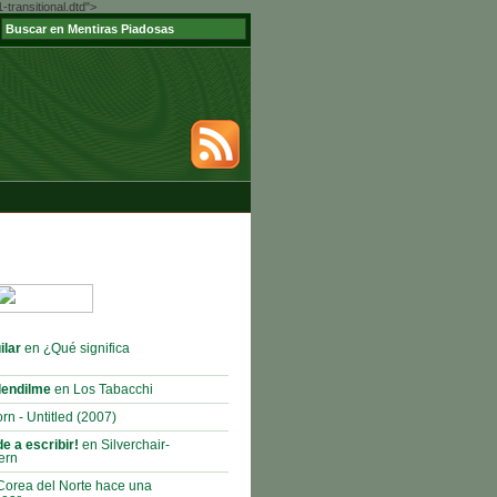
ransitional.dtd">
ilar
en ¿Qué significa
lendilme
en Los Tabacchi
rn - Untitled (2007)
e a escribir!
en Silverchair-
ern
orea del Norte hace una