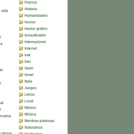
Francia
Historia
a vida
Humanidades
Humor
Humor gráfico
Inclasificable
G
Internacional
ra
Internet
Irak
Irán
Islam
do
Israel
Italia
o
Juegos
Libros
Local
ual
México
l
Música
rnativa
Mentiras piadosas
Naturaleza
Culturas
Nochevieja