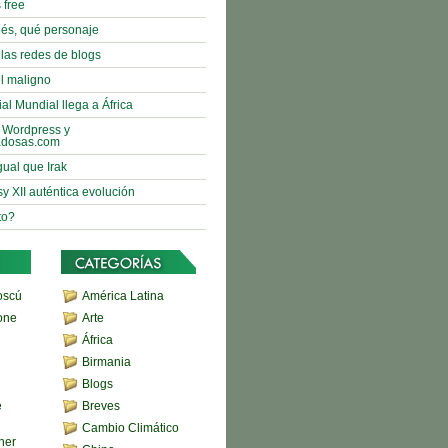
 free
nés, qué personaje
 las redes de blogs
l maligno
al Mundial llega a África
 Wordpress y
adosas.com
gual que Irak
sy XII auténtica evolución
to?
oscú
América Latina
one
Arte
África
Birmania
Blogs
e
Breves
Cambio Climático
her