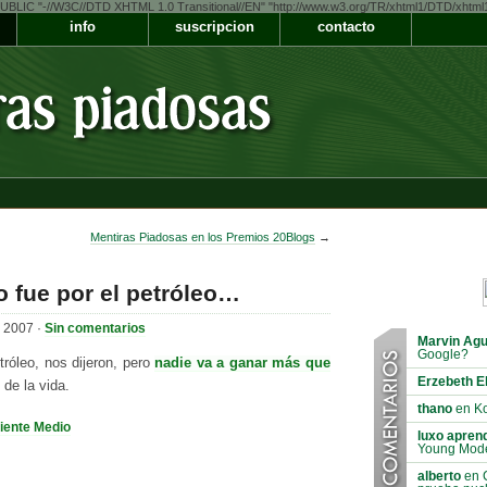
LIC "-//W3C//DTD XHTML 1.0 Transitional//EN" "http://www.w3.org/TR/xhtml1/DTD/xhtml1-t
info
suscripcion
contacto
Mentiras Piadosas en los Premios 20Blogs
→
o fue por el petróleo…
e 2007 ·
Sin comentarios
Marvin Agu
Google?
tróleo, nos dijeron, pero
nadie va a ganar más que
Erzebeth E
 de la vida.
thano
en Ko
iente Medio
luxo aprend
Young Mod
alberto
en C