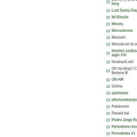
blog
Lost Sunny Da
Mi Rincón
Micora
Microsiervos
Mocasin
Moscas en la 
Noches confusa
siglo XXI
Noséqué.net
Oh my blog! I C
Believe It!
ON AIR
Online
opiniones
otromundoespo
Palabrerio
Pasaia bai
Pedro Jorge R
Periodismo Inc
Periodistas 21