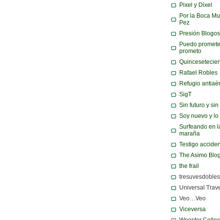
Pixel y Dixel
Por la Boca Mu
Pez
Presión Blogos
Puedo promete
prometo
Quincesetecie
Rafael Robles
Refugio antiaé
SigT
Sin futuro y si
Soy nuevo y lo
Surfeando en l
maraña
Testigo acciden
The Asimo Blo
the frail
tresuvesdobles
Universal Trav
Veo…Veo
Viceversa
Wooster Collec