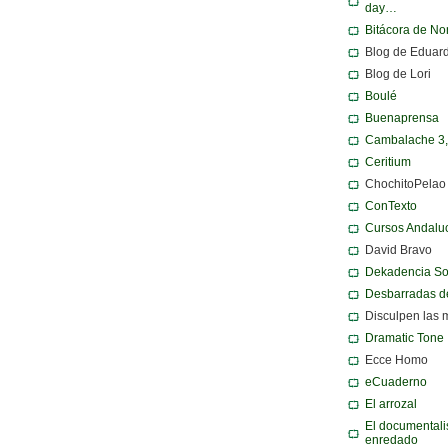
day…
Bitácora de N
Blog de Eduar
Blog de Lori
Boulé
Buenaprensa
Cambalache 3
Ceritium
ChochitoPelao
ConTexto
Cursos Andalu
David Bravo
Dekadencia S
Desbarradas d
Disculpen las 
Dramatic Tone
Ecce Homo
eCuaderno
El arrozal
El documentali
enredado