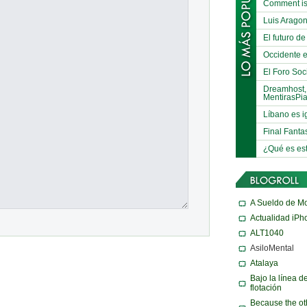
Comment is
Luis Arago
El futuro de
Occidente e
El Foro Soci
Dreamhost,
MentirasPi
Líbano es i
Final Fanta
¿Qué es es
A Sueldo de M
Actualidad iPh
ALT1040
AsiloMental
Atalaya
Bajo la línea d
flotación
Because the ot