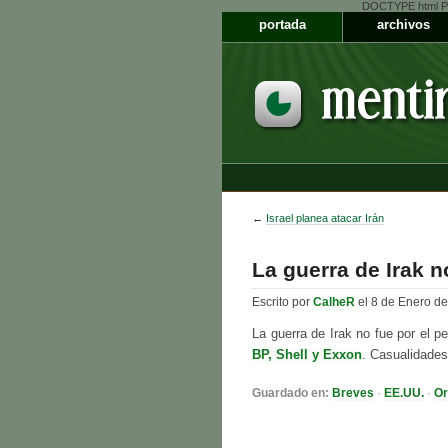
DOCTYPE html PUB
portada
archivos
←
Israel planea atacar Irán
La guerra de Irak n
Escrito por
CalheR
el 8 de Enero d
La guerra de Irak no fue por el pe
BP, Shell y Exxon
. Casualidades
Guardado en:
Breves
·
EE.UU.
·
Or