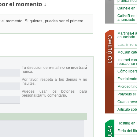
prueba nuc
por el momento ↓
CalheR
en 
CalheR
en 
anunciado
el momento. Si quieres, puedes ser el primero...
Martinsa-F
anunciado
Last.fm ren
McCain cat
Internet co
reaccionar 
Tu dirección de e-mail
no se mostrará
Cómo libera
nunca.
Escribiend
Por favor, respeta a los demás y no
insultes.
Microsoft no
Puedes usar los botones para
Polybius el
personalizar tu comentario.
Cuarta reve
Artículo so
Hosting en
Feria del li