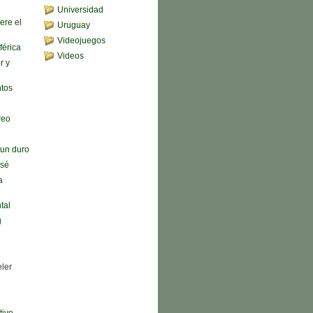
Universidad
ere el
Uruguay
Videojuegos
férica
Videos
r y
ntos
reo
n un duro
 sé
a
tal
g
eler
tive