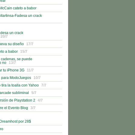
lear
McCain cateto a babor
Martinsa-Fadesa un crack
adesa un crack
20/7
ueva su diseño
17/7
eto a babor
15/7
n cadenas, se puede
o no
13/7
r tu iPhone 3G
11/7
o para ModoJuegos
10/7
 tira la toalla con Yahoo
7/7
 arcade subliminal
5/7
rsión de Playstation 2
4/7
bre el Evento Blog
3/7
 Dreamhost por 28$
bro