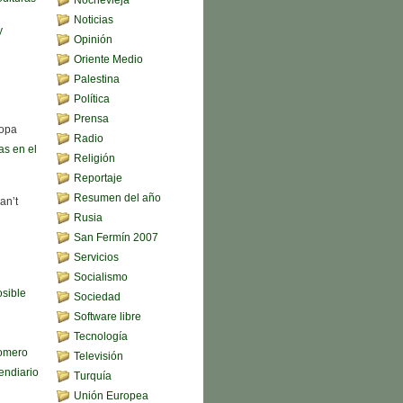
Noticias
y
Opinión
Oriente Medio
Palestina
Política
Prensa
sopa
Radio
s en el
Religión
Reportaje
Resumen del año
an’t
Rusia
San Fermín 2007
Servicios
Socialismo
sible
Sociedad
Software libre
Tecnología
omero
Televisión
endiario
Turquía
Unión Europea