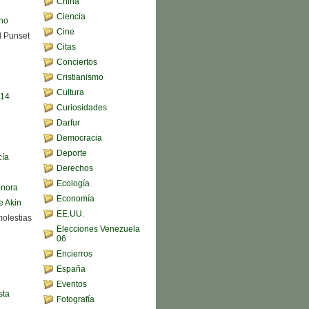
China
Ciencia
ono
Cine
d Punset
Citas
Conciertos
Cristianismo
Cultura
,14
Curiosidades
Darfur
Democracia
Deporte
cía
Derechos
Ecología
onora
Economía
e Akin
EE.UU.
molestias
Elecciones Venezuela
06
Encierros
España
Eventos
sta
Fotografía