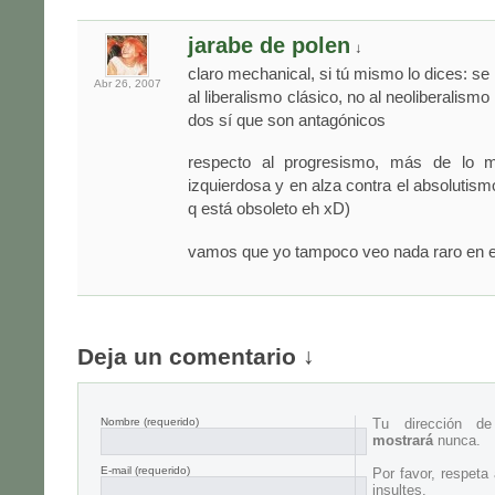
jarabe de polen
↓
claro mechanical, si tú mismo lo dices: se
Abr 26,
2007
al liberalismo clásico, no al neoliberalis
dos sí que son antagónicos
respecto al progresismo, más de lo m
izquierdosa y en alza contra el absolutism
q está obsoleto eh xD)
vamos que yo tampoco veo nada raro en el
Deja un comentario ↓
Nombre
(requerido)
Tu dirección d
mostrará
nunca.
E-mail
(requerido)
Por favor, respeta
insultes.