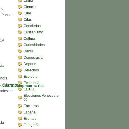
China
Ciencia
ono
Cine
d Punset
Citas
Conciertos
Cristianismo
Cultura
,14
Curiosidades
Darfur
Democracia
Deporte
cía
Derechos
Ecología
onora
Economía
e Akin
cul/20070128elpmad_5/Tes
EE.UU.
molestias
Elecciones Venezuela
06
Encierros
España
Eventos
sta
Fotografía