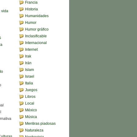
Francia
Historia
a vida
Humanidades
Humor
Humor gráfico
Inclasificable
G
Internacional
ra
Internet
Irak
Irán
Islam
do
Israel
Italia
o
Juegos
Libros
Local
ual
México
l
Música
rnativa
Mentiras piadosas
Naturaleza
Culturas
Nochevieja