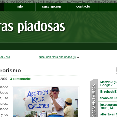
LIC "-//W3C//DTD XHTML 1.0 Transitional//EN" "http://www.w3.org/TR/xhtml1/DTD/xhtml1-t
info
suscripcion
contacto
ear Zero
Nine Inch Nails entubados (I)
→
rrorismo
e 2007 ·
3 comentarios
Marvin Agu
Google?
iendo
Erzebeth E
Desde
a, se
thano
en Ko
ores,
luxo aprend
Young Mod
uando
alberto
en C
 y de