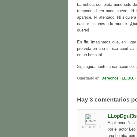
La noticia completa tiene solo d
tampoco dicen nada nuevo. Id al
aparece. Ni atentado. Ni siquier
causar lesiones o la muerte. ¡Qu
querer!
En fin. Imaginaros que, en lug
pro-vida en una clínica abortiva,
en un hospital.
Sí, seguramente la narración del
Guardado en:
Derechos
·
EE.UU.
·
Hay 3 comentarios p
LLopDgul3s
Aquí ocurrió l
Abr 28,
2007
por el actor Le
una bomba pero 