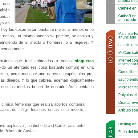
prueba nuc
n que
CalheR
en 
mbién
CalheR
en 
enían
anunciado
yo en
, hoy las cosas están bastante mejor, al menos en lo
Martinsa-F
os casos, un mismo suceso se percibe, se analiza y
anunciado
pendiendo de si afecta a hombres, o a mujeres. Y
Last.fm ren
eliberadamente.
McCain cat
Internet co
istoria que trae cabreadas a varias
blogueras
reaccionar 
bido un atentado (es cosa bastante común) en una
Cómo libera
ustin, perpetrado por uno de esos grupúsculos pro-
Escribiend
ás dinero). Y lo que cabrea, además -lógicamente-
 que los medios tienen de contarlo. Así cuenta lo
Microsoft no
Polybius el
Cuarta reve
clínica femenina que realiza abortos contenía
capaz de infligir lesiones serias o la muerte,
Artículo so
Hosting en
ivo explosivo”, ha dicho David Carter, asistente
de Policía de Austin.
Feria del li