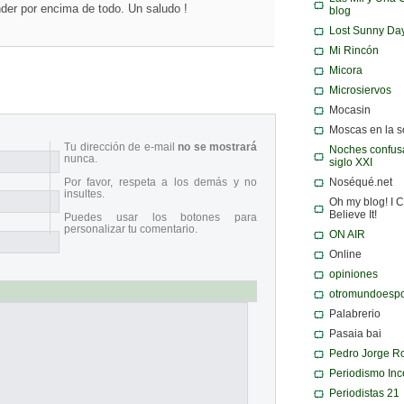
der por encima de todo. Un saludo !
blog
Lost Sunny Da
Mi Rincón
Micora
Microsiervos
Mocasin
Moscas en la 
Tu dirección de e-mail
no se mostrará
Noches confusa
nunca.
siglo XXI
Por favor, respeta a los demás y no
Noséqué.net
insultes.
Oh my blog! I C
Believe It!
Puedes usar los botones para
personalizar tu comentario.
ON AIR
Online
opiniones
otromundoespo
Palabrerio
Pasaia bai
Pedro Jorge R
Periodismo Inc
Periodistas 21