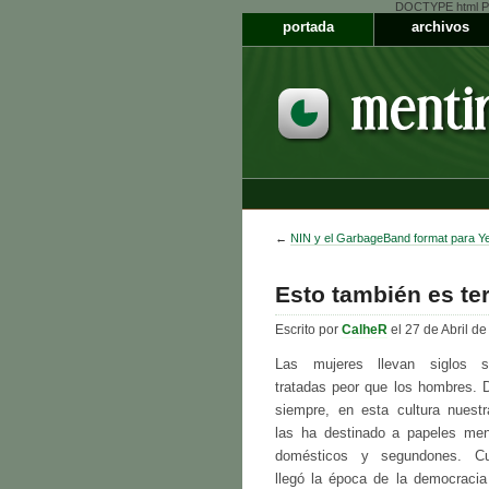
DOCTYPE html PUB
portada
archivos
←
NIN y el GarbageBand format para Y
Esto también es te
Escrito por
CalheR
el 27 de Abril d
Las mujeres llevan siglos s
tratadas peor que los hombres. 
siempre, en esta cultura nuestr
las ha destinado a papeles men
domésticos y segundones. C
llegó la época de la democracia