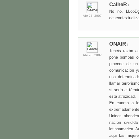
CalheR
↓
No no, LLopD
Abr 28,
2007
descontextualiza
ONAIR
↓
Teneis razón aqu
Abr 28,
2007
pone bombas co
procede de un
comunicación ya
una determinada
llamar terrorism
si sería el térm
esta atrozidad.
En cuanto a lo
extremadamente
Unidos abandera
nación dividi
latinoamerica. A
aquí las mujer