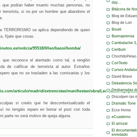
day…
n que podían haber muerto muchas personas, no
Bitácora de N
r terrorista, si no por un hombre que abandono el
Blog de Eduar
e.
Blog de Lori
Boulé
de TERRORISMO se aplica dependiendo de quien
Buenaprensa
ia, fíjate que cosas.
Cambalache 3
inutos.es/noticia/95518/0/leo/bassi/bomba/
Ceritium
ChochitoPelao
, que reconoce el atentado como tal, a renglón
ConTexto
da de calificar de terrorista al autor. Extraños
Cursos Andalu
spero que no se trasladen a las comisarias y los
David Bravo
Dekadencia S
Desbarradas d
ais.com/articulo/madrid/extremistas/manifiestan/obra/Leo/Bassi/elpepu
Disculpen las 
culpas si creéis que he descontextualizado el
Dramatic Tone
sí no tengáis reparo en borrar el post con toda
Ecce Homo
 mi parte no será motivo de queja alguna.
eCuaderno
El arrozal
El documentali
enredado