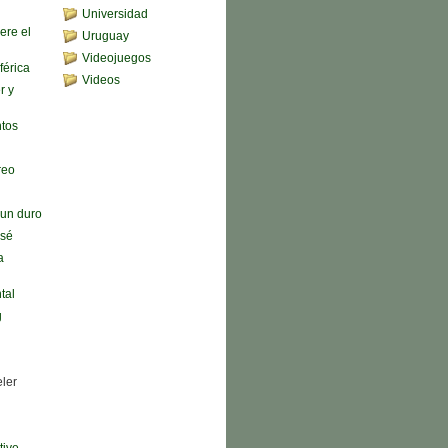
Universidad
ere el
Uruguay
Videojuegos
férica
Videos
r y
ntos
reo
n un duro
 sé
a
tal
g
eler
tive