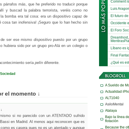
Comment is
os párrafos más, que he preferido no traducir porque
Luis Arago
lí y buscad la palabra terrorista, veréis como no
El futuro de
a la bomba era tal cosa: era un dispositivo capaz de
é cosa tan inofensiva! ¡Seguro que lo han hecho sin
Occidente e
El Foro Soci
Dreamhost,
ar de ser ese mismo
dispositivo
puesto por un grupo
MentirasPi
 lo hubiera sido por un grupo pro-Alá en un colegio o
Líbano es i
Final Fanta
¿Qué es es
 acontecimiento sería
pelín
diferente.
Sociedad
A Sueldo de M
Actualidad iPh
or el momento ↓
ALT1040
AsiloMental
↓
Atalaya
o mismo si no parecido con un ATENTADO sufrido
Bajo la línea d
flotación
o Bassi en Madrid. Al menos aqui reconocen que es
Because the ot
como es casera pues no es un atentado y aunque