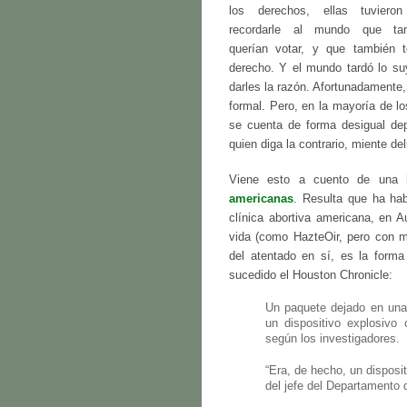
los derechos, ellas tuviero
recordarle al mundo que ta
querían votar, y que también t
derecho. Y el mundo tardó lo su
darles la razón. Afortunadamente
formal. Pero, en la mayoría de l
se cuenta de forma desigual de
quien diga la contrario, miente d
Viene esto a cuento de una h
americanas
. Resulta que ha ha
clínica abortiva americana, en A
vida (como HazteOir, pero con m
del atentado en sí, es la forma
sucedido el Houston Chronicle:
Un paquete dejado en una 
un dispositivo explosivo 
según los investigadores.
“Era, de hecho, un disposit
del jefe del Departamento 