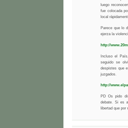
luego reconoce
fue colocada po
local rápidament
Parece que lo 
ejerza la violenc
http://www.20m
Incluso el País
seguido se olvi
despistes que e
juzgados.
http://www.elp
PD Os pido dis
debate. Si es a
libertad que por