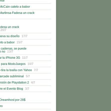
lear
McCain cateto a babor
Martinsa-Fadesa un crack
adesa un crack
20/7
ueva su diseño
17/7
eto a babor
15/7
n cadenas, se puede
o no
13/7
r tu iPhone 3G
11/7
o para ModoJuegos
10/7
 tira la toalla con Yahoo
7/7
 arcade subliminal
5/7
rsión de Playstation 2
4/7
bre el Evento Blog
3/7
 Dreamhost por 28$
bro