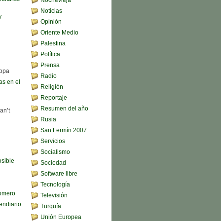
Noticias
y
Opinión
Oriente Medio
Palestina
Política
Prensa
sopa
Radio
s en el
Religión
Reportaje
Resumen del año
an’t
Rusia
San Fermín 2007
Servicios
Socialismo
sible
Sociedad
Software libre
Tecnología
omero
Televisión
endiario
Turquía
Unión Europea