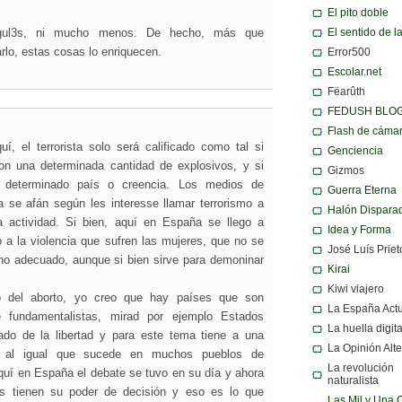
El pito doble
El sentido de l
gul3s, ni mucho menos. De hecho, más que
Error500
rlo, estas cosas lo enriquecen.
Escolar.net
Fëarûth
FEDUSH BLO
Flash de cáma
í, el terrorista solo será calificado como tal si
Genciencia
n una determinada cantidad de explosivos, y si
Gizmos
 determinado país o creencia. Los medios de
Guerra Eterna
 se afán según les interesse llamar terrorismo a
Halón Dispara
 actividad. Si bien, aquí en España se llego a
Idea y Forma
o a la violencia que sufren las mujeres, que no se
José Luís Priet
ino adecuado, aunque si bien sirve para demoninar
Kirai
Kiwi viajero
 del aborto, yo creo que hay países que son
La España Act
 fundamentalistas, mirad por ejemplo Estados
La huella digita
do de la libertad y para este tema tiene a una
La Opinión Alte
da al igual que sucede en muchos pueblos de
La revolución
quí en España el debate se tuvo en su día y ahora
naturalista
es tienen su poder de decisión y eso es lo que
Las Mil y Una 