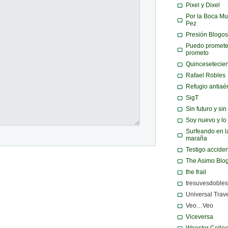
Pixel y Dixel
Por la Boca Mu
Pez
Presión Blogos
Puedo promete
prometo
Quincesetecie
Rafael Robles
Refugio antiaé
SigT
Sin futuro y si
Soy nuevo y lo
Surfeando en l
maraña
Testigo acciden
The Asimo Blo
the frail
tresuvesdobles
Universal Trav
Veo…Veo
Viceversa
Wooster Collec