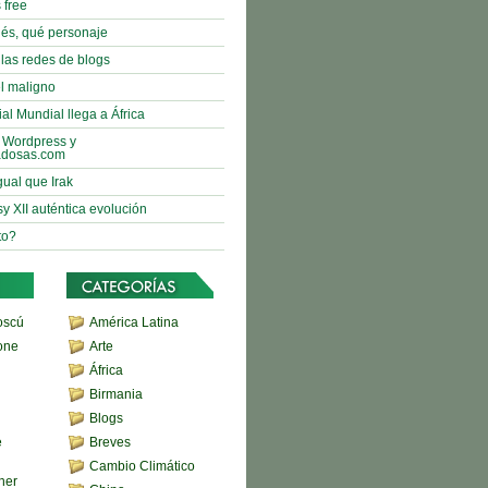
 free
nés, qué personaje
 las redes de blogs
l maligno
al Mundial llega a África
 Wordpress y
adosas.com
gual que Irak
sy XII auténtica evolución
to?
oscú
América Latina
one
Arte
África
Birmania
Blogs
e
Breves
Cambio Climático
her