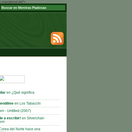
ransitional.dtd">
ilar
en ¿Qué significa
lendilme
en Los Tabacchi
rn - Untitled (2007)
e a escribir!
en Silverchair-
ern
orea del Norte hace una