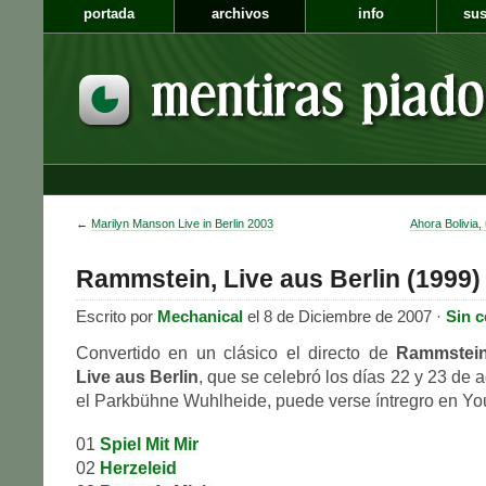
portada
archivos
info
sus
←
Marilyn Manson Live in Berlin 2003
Ahora Bolivia,
Rammstein, Live aus Berlin (1999)
Escrito por
Mechanical
el 8 de Diciembre de 2007 ·
Sin 
Convertido en un clásico el directo de
Rammstei
Live aus Berlin
, que se celebró los días 22 y 23 de
el Parkbühne Wuhlheide, puede verse íntregro en Yo
01
Spiel Mit Mir
02
Herzeleid