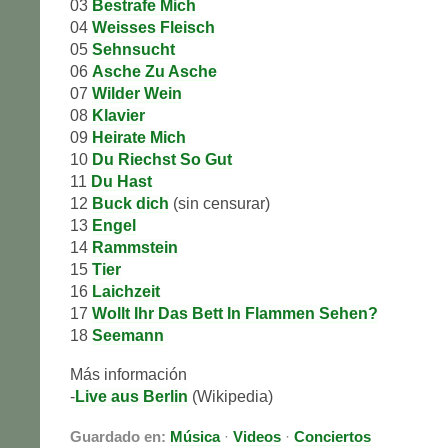
03
Bestrafe Mich
04
Weisses Fleisch
05
Sehnsucht
06
Asche Zu Asche
07
Wilder Wein
08
Klavier
09
Heirate Mich
10
Du Riechst So Gut
11
Du Hast
12
Buck dich
(sin censurar)
13
Engel
14
Rammstein
15
Tier
16
Laichzeit
17
Wollt Ihr Das Bett In Flammen Sehen?
18
Seemann
Más información
-
Live aus Berlin
(Wikipedia)
Guardado en:
Música
·
Videos
·
Conciertos