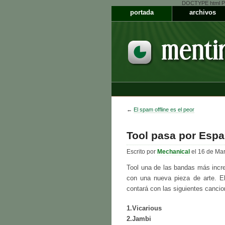
DOCTYPE html PUB
portada
archivos
←
El spam offline es el peor
Tool pasa por Esp
Escrito por
Mechanical
el 16 de Ma
Tool una de las bandas más incre
con una nueva pieza de arte. 
contará con las siguientes cancio
1.Vicarious
2.Jambi