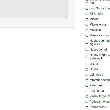
blog
Lost Sunny Da
Mi Rincón
Micora
Microsiervos
Mocasin
Moscas en la 
Noches confusa
siglo XXI
Noséqué.net
Oh my blog! I C
Believe It!
ON AIR
Online
opiniones
otromundoespo
Palabrerio
Pasaia bai
Pedro Jorge R
Periodismo Inc
Periodistas 21