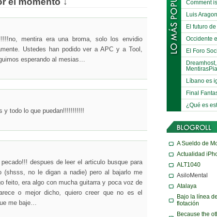
or el momento ↓
Comment is
Luis Arago
El futuro de
Occidente e
!!!!no, mentira era una broma, solo los envidio
amente. Ustedes han podido ver a APC y a Tool,
El Foro Soci
eguimos esperando al mesias…
Dreamhost,
MentirasPi
Líbano es i
Final Fanta
¿Qué es es
y todo lo que puedan!!!!!!!!!!!
A Sueldo de M
Actualidad iPh
pecado!!! despues de leer el articulo busque para
ALT1040
o (shsss, no le digan a nadie) pero al bajarlo me
AsiloMental
o feito, era algo con mucha guitarra y poca voz de
Atalaya
rece o mejor dicho, quiero creer que no es el
Bajo la línea d
que me baje…
flotación
Because the ot