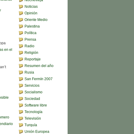
Noticias
y
Opinión
Oriente Medio
Palestina
Política
Prensa
sopa
Radio
s en el
Religión
Reportaje
Resumen del año
an’t
Rusia
San Fermín 2007
Servicios
Socialismo
sible
Sociedad
Software libre
Tecnología
omero
Televisión
endiario
Turquía
Unión Europea