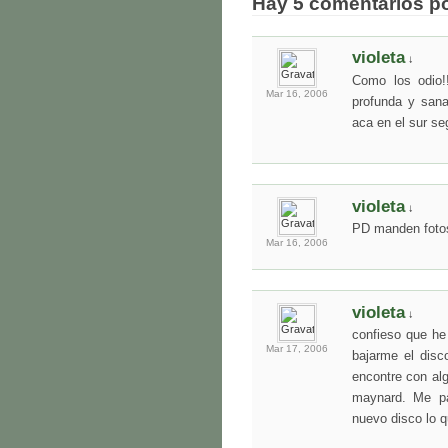
Hay 5 comentarios p
violeta
↓
Como los odio!!
Mar 16,
2006
profunda y san
aca en el sur s
violeta
↓
PD manden fotos 
Mar 16,
2006
violeta
↓
confieso que he 
Mar 17,
2006
bajarme el disc
encontre con alg
maynard. Me pa
nuevo disco lo 