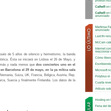
prueba nuc
CalheR
en 
CalheR
en 
anunciado
Martinsa-F
anunciado
Last.fm ren
McCain cat
Internet co
reaccionar 
pués de 5 años de silencio y hermetismo, la banda
Cómo libera
stórica. Ésta se iniciará en Lisboa el 26 de Mayo, y
Escribiend
 más y nada menos que
dos conciertos uno en el
 en Barcelona el 29 de mayo, en la ya mítica sala
Microsoft no
Alemania, Suiza, UK, Francia, Bélgica, Austria, Rep.
Polybius el
ca, Suecia y finalmente Finlandia. Los datos de la
Cuarta reve
Artículo so
Hosting en
Feria del li