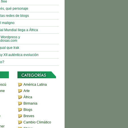
 free
nés, qué personaje
 las redes de blogs
l maligno
al Mundial llega a África
 Wordpress y
adosas.com
gual que Irak
sy XII auténtica evolución
to?
oscú
América Latina
one
Arte
África
Birmania
Blogs
e
Breves
Cambio Climático
her