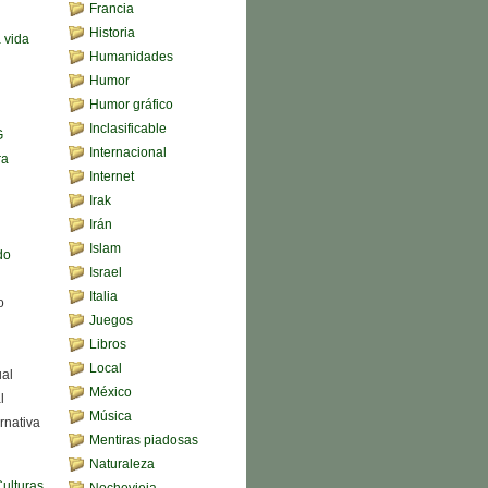
Francia
Historia
a vida
Humanidades
Humor
Humor gráfico
Inclasificable
G
Internacional
ra
Internet
Irak
Irán
Islam
do
Israel
Italia
o
Juegos
Libros
Local
ual
México
l
Música
rnativa
Mentiras piadosas
Naturaleza
Culturas
Nochevieja