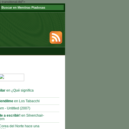
ransitional.dtd">
ilar
en ¿Qué significa
lendilme
en Los Tabacchi
rn - Untitled (2007)
e a escribir!
en Silverchair-
ern
orea del Norte hace una