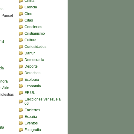
China
Ciencia
ono
Cine
d Punset
Citas
Conciertos
Cristianismo
Cultura
,14
Curiosidades
Darfur
Democracia
Deporte
cía
Derechos
Ecología
onora
Economía
e Akin
EE.UU.
molestias
Elecciones Venezuela
06
Encierros
España
Eventos
sta
Fotografía