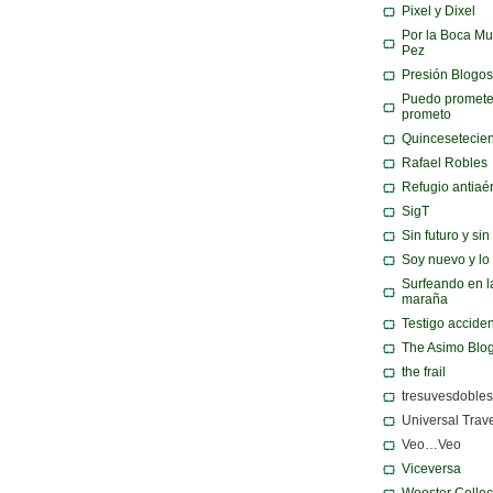
Pixel y Dixel
Por la Boca Mu
Pez
Presión Blogos
Puedo promete
prometo
Quincesetecie
Rafael Robles
Refugio antiaé
SigT
Sin futuro y si
Soy nuevo y lo
Surfeando en l
maraña
Testigo acciden
The Asimo Blo
the frail
tresuvesdobles
Universal Trav
Veo…Veo
Viceversa
Wooster Collec