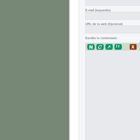
E-mail
(requerido)
URL de tu web (Opcional)
Escribe tu comentario: