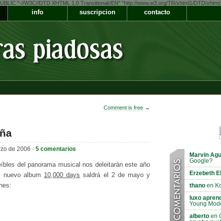
LIC "-//W3C//DTD XHTML 1.0 Transitional//EN" "http://www.w3.org/TR/xhtml1/DTD/xhtml1-t
info
suscripcion
contacto
Comment is free
→
aña
rzo de 2006 ·
5 comentarios
Marvin Agu
Google?
íbles del panorama musical nos deleitarán este año
Erzebeth E
El nuevo album
10,000 days
saldrá el 2 de mayo y
nes:
thano
en Ko
luxo aprend
Young Mod
alberto
en C