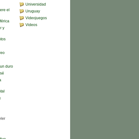
Universidad
ere el
Uruguay
Videojuegos
férica
Videos
r y
ntos
reo
n un duro
 sé
a
tal
g
eler
tive