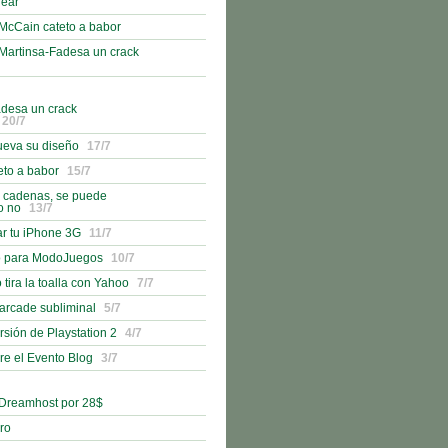
lear
McCain cateto a babor
Martinsa-Fadesa un crack
adesa un crack
20/7
ueva su diseño
17/7
eto a babor
15/7
n cadenas, se puede
o no
13/7
r tu iPhone 3G
11/7
o para ModoJuegos
10/7
 tira la toalla con Yahoo
7/7
 arcade subliminal
5/7
rsión de Playstation 2
4/7
bre el Evento Blog
3/7
 Dreamhost por 28$
bro