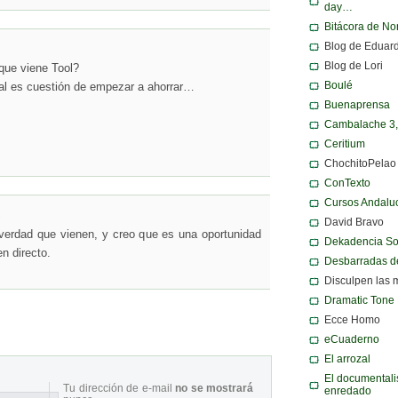
day…
Bitácora de N
Blog de Eduar
Blog de Lori
que viene Tool?
Boulé
ual es cuestión de empezar a ahorrar…
Buenaprensa
Cambalache 3
Ceritium
ChochitoPelao
ConTexto
Cursos Andalu
↓
David Bravo
verdad que vienen, y creo que es una oportunidad
Dekadencia S
en directo.
Desbarradas d
Disculpen las 
Dramatic Tone
Ecce Homo
eCuaderno
El arrozal
El documentali
Tu dirección de e-mail
no se mostrará
enredado