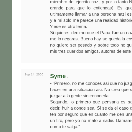
miembro del ejercito nazi, y por lo tanto 
grande para que lo entiendas). Es qu
ultimamente llamar a una persona nazi es
y a mi solo me parece una realidad históric
? ese es otro tema.
Si quieres decimo que el Papa
fue
un naz
me lo negaras. Bueno hay se queda la co
no quiero ser pesado y sobre todo no qu
mis tres queridos amigos, autores de este 
Sep 14,
2006
Syme
↓
- “Primero, no me conoces asi que no juzg
hacer en una situación asi. No creo que 
juzgar a la gente sin conocerla.
Segundo, lo primero que pensaria es sal
decir, huir a donde sea. Si se da el caso
ten por seguro que en cuanto me den una
un tiro, pero yo no mato a nadie. Llama
como te salga.”