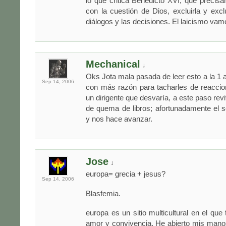
lo que critica Benedicto XVI, que preci
con la cuestión de Dios, excluirla y exclu
diálogos y las decisiones. El laicismo vam
Mechanical
↓
Oks Jota mala pasada de leer esto a la 1
Sep 14,
2006
con más razón para tacharles de reaccio
un dirigente que desvaría, a este paso re
de quema de libros; afortunadamente el se
y nos hace avanzar.
Jose
↓
europa= grecia + jesus?
Sep 14,
2006
Blasfemia.
europa es un sitio multicultural en el que
amor y convivencia. He abierto mis mano