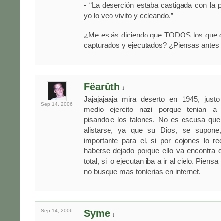
- “La deserción estaba castigada con la
yo lo veo vivito y coleando.”
¿Me estás diciendo que TODOS los que d
capturados y ejecutados? ¿Piensas antes 
Fëarûth
↓
Jajajajaaja mira deserto en 1945, just
Sep 14,
2006
medio ejercito nazi porque tenian a
pisandole los talones. No es escusa que
alistarse, ya que su Dios, se supon
importante para el, si por cojones lo r
haberse dejado porque ello va encontra d
total, si lo ejecutan iba a ir al cielo. Piensa
no busque mas tonterias en internet.
Sep 14,
2006
Syme
↓