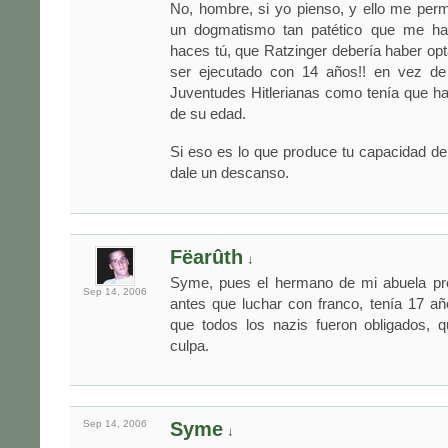
No, hombre, si yo pienso, y ello me per
un dogmatismo tan patético que me ha
haces tú, que Ratzinger debería haber opt
ser ejecutado con 14 años!! en vez de 
Juventudes Hitlerianas como tenía que hac
de su edad.
Si eso es lo que produce tu capacidad de 
dale un descanso.
Fëarûth
↓
Syme, pues el hermano de mi abuela pref
Sep 14,
2006
antes que luchar con franco, tenía 17 añ
que todos los nazis fueron obligados, q
culpa.
Sep 14,
2006
Syme
↓