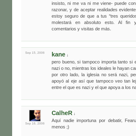
insisto, ni me va ni me viene- puede co
razonar, y de aceptar realidades evident
estoy seguro de que a tus “tres querido
molestará en absoluto esto. Al fin
comentarios y visitas de más.
Sep 15,
2006
kane
↓
pero bueno, si tampoco importa tanto si 
nazi o no, mientras los ideales le hayan 
por otro lado, la iglesia no será nazi, p
apoyó al eje así que tampoco veo tan lej
entre el que es nazi y el que apoya a los 
CalheR
↓
Aquí nadie importuna por debatir, Fear
Sep 16,
2006
menos ;)