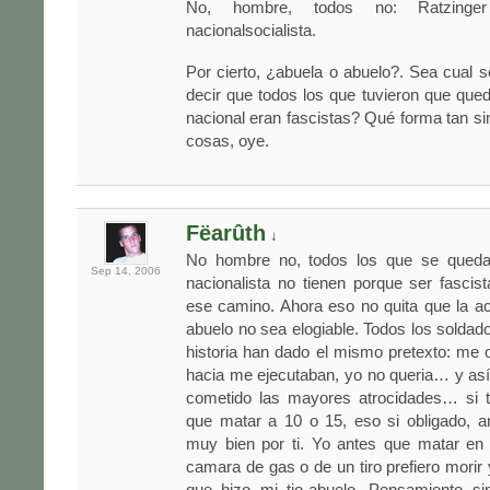
No, hombre, todos no: Ratzinge
nacionalsocialista.
Por cierto, ¿abuela o abuelo?. Sea cual
decir que todos los que tuvieron que que
nacional eran fascistas? Qué forma tan sim
cosas, oye.
Fëarûth
↓
No hombre no, todos los que se queda
Sep 14,
2006
nacionalista no tienen porque ser fascista
ese camino. Ahora eso no quita que la ac
abuelo no sea elogiable. Todos los soldado
historia han dado el mismo pretexto: me ob
hacia me ejecutaban, yo no queria… y as
cometido las mayores atrocidades… si tu
que matar a 10 o 15, eso si obligado, a
muy bien por ti. Yo antes que matar en
camara de gas o de un tiro prefiero morir 
que hizo mi tio-abuelo. Pensamiento sim