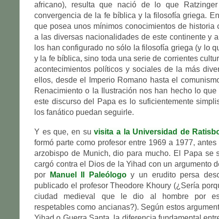
africano), resulta que nació de lo que Ratzinger
convergencia de la fe bíblica y la filosofía griega. E
que posea unos mínimos conocimientos de historia
a las diversas nacionalidades de este continente y a
los han configurado no sólo la filosofía griega (y lo q
y la fe bíblica, sino toda una serie de corrientes cultur
acontecimientos políticos y sociales de la más dive
ellos, desde el Imperio Romano hasta el comunismo
Renacimiento o la Ilustración nos han hecho lo que
este discurso del Papa es lo suficientemente simpli
los fanático puedan seguirle.
Y es que, en su
visita a la Universidad de Ratis
formó parte como profesor entre 1969 a 1977, ante
arzobispo de Munich, dio para mucho. El Papa se si
cargó contra el Dios de la Yihad con un argumento 
por
Manuel II Paleólogo
y un erudito persa des
publicado el profesor Theodore Khoury (¿Sería por
ciudad medieval que le dio al hombre por esg
respetables como ancianas?). Según estos argumento
Yihad o Guerra Santa, la diferencia fundamental entr