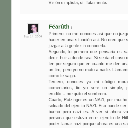
Visión simplista, sí. Totalmente.
Fëarûth
↓
Primero, no me conoces asi que no juzgu
Sep 14,
2006
hacer en una situación asi. No creo que 
juzgar a la gente sin conocerla.
Segundo, lo primero que pensaria es sal
decir, huir a donde sea. Si se da el caso
ten por seguro que en cuanto me den una
un tiro, pero yo no mato a nadie. Llama
como te salga.
Tercero, conoces ya mi código mora
comentarios, tio yo seré un simple, 
erudito… me quito el sombrero.
Cuarto, Ratzinger es un NAZI, por mucho
soldado del ejercito NAZI. Eso puede se
bueno pero nazi es. A ver si ahora v
persona que estuvo en el ejercito de Hit
poder llamar nazi porque ahora es una sa