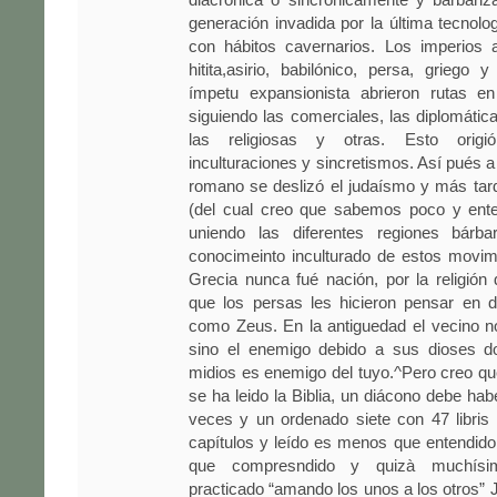
generación invadida por la última tecnolo
con hábitos cavernarios. Los imperios a
hitita,asirio, babilónico, persa, griego
ímpetu expansionista abrieron rutas e
siguiendo las comerciales, las diplomáticas
las religiosas y otras. Esto origi
inculturaciones y sincretismos. Así pués a
romano se deslizó el judaísmo y más tard
(del cual creo que sabemos poco y en
uniendo las diferentes regiones bárba
conocimeinto inculturado de estos movimi
Grecia nunca fué nación, por la religión
que los persas les hicieron pensar en d
como Zeus. En la antiguedad el vecino n
sino el enemigo debido a sus dioses d
midios es enemigo del tuyo.^Pero creo q
se ha leido la Biblia, un diácono debe hab
veces y un ordenado siete con 47 libris
capítulos y leído es menos que entendi
que compresndido y quizà muchís
practicado “amando los unos a los otros” 