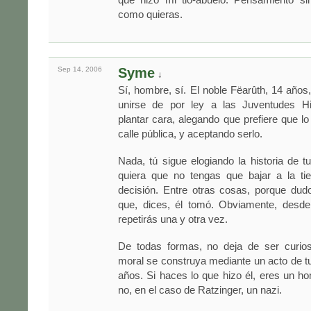
como quieras.
Sep 14,
2006
Syme
↓
Sí, hombre, sí. El noble Fëarûth, 14 años,
unirse de por ley a las Juventudes Hit
plantar cara, alegando que prefiere que l
calle pública, y aceptando serlo.
Nada, tú sigue elogiando la historia de tu
quiera que no tengas que bajar a la ti
decisión. Entre otras cosas, porque dud
que, dices, él tomó. Obviamente, desde 
repetirás una y otra vez.
De todas formas, no deja de ser curio
moral se construya mediante un acto de tu
años. Si haces lo que hizo él, eres un h
no, en el caso de Ratzinger, un nazi.