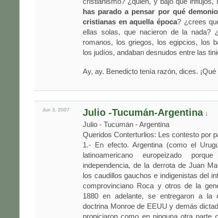
cristianismo? ¿quién, y bajo qué influjos, 
has parado a pensar por qué demonio
cristianas en aquella época
? ¿crees que
ellas solas, que nacieron de la nada? 
romanos, los griegos, los egipcios, los ba
los judíos, andaban desnudos entre las tin
Ay, ay. Benedicto tenía razón, dices. ¡Qué
Jun 3,
2007
Julio -Tucumán-Argentina
↓
Julio - Tucumán - Argentina
Queridos Conterturlios: Les contesto por p
1.- En efecto. Argentina (como el Urug
latinoamericano europeizado porq
independencia, de la derrota de Juan M
los caudillos gauchos e indigenistas del in
comprovinciano Roca y otros de la gen
1880 en adelante, se entregaron a la 
doctrina Monroe de EEUU y demás dictad
propiciaron como en ninguna otra parte 