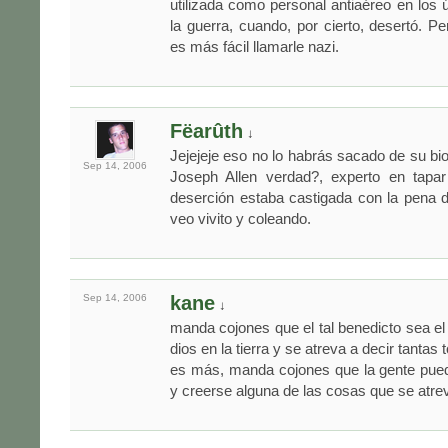
utilizada como personal antiaéreo en los
la guerra, cuando, por cierto, desertó. Pe
es más fácil llamarle nazi.
Fëarûth
↓
Jejejeje eso no lo habrás sacado de su bio
Sep 14,
2006
Joseph Allen verdad?, experto en tapa
deserción estaba castigada con la pena 
veo vivito y coleando.
Sep 14,
2006
kane
↓
manda cojones que el tal benedicto sea el
dios en la tierra y se atreva a decir tantas
es más, manda cojones que la gente pued
y creerse alguna de las cosas que se atrev