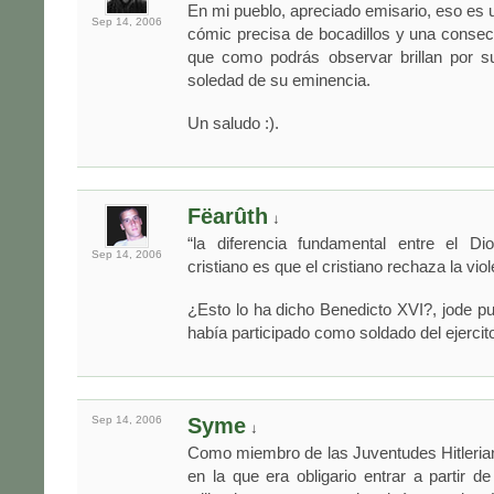
En mi pueblo, apreciado emisario, eso es u
Sep 14,
2006
cómic precisa de bocadillos y una consec
que como podrás observar brillan por s
soledad de su eminencia.
Un saludo :).
Fëarûth
↓
“la diferencia fundamental entre el Di
Sep 14,
2006
cristiano es que el cristiano rechaza la viol
¿Esto lo ha dicho Benedicto XVI?, jode pu
había participado como soldado del ejercito
Sep 14,
2006
Syme
↓
Como miembro de las Juventudes Hitleria
en la que era obligario entrar a partir d