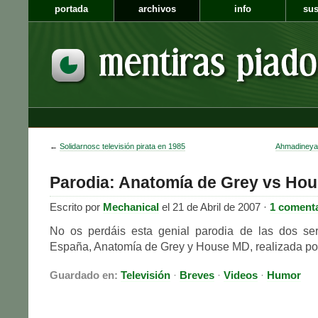
portada
archivos
info
sus
←
Solidarnosc televisión pirata en 1985
Ahmadineya
Parodia: Anatomía de Grey vs Ho
Escrito por
Mechanical
el 21 de Abril de 2007 ·
1 coment
No os perdáis esta genial parodia de las dos s
España, Anatomía de Grey y House MD, realizada p
Guardado en:
Televisión
·
Breves
·
Videos
·
Humor