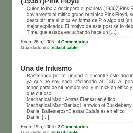
(19367)Pink Floyd
Quien lo iba a decir pero el planeta (19367)Pink 
obviamente al mítico grupo británico Pink Floyd, s
describir una elíptica en forma de P o algo así (en
mejor explicado). El motivo de este post se lo de
Time, que estaba escuchando hace un […]
Enero 26th, 2006 ·
4 Comentarios
Guardado en:
Inclasificable
Una de frikismo
Rastreando por mi unidad c: encontré este docum
ya que no soy nada aficionado al ESDLA, pe
tengo parte de mi nombre real y mi nick en élfico y
que curioso.
Mechanical Man= Amras Elensar en élfico
Mechanical Man=Berilac Hamwich of Buckleberry 
Daniel Ballesteros=Elessar Calafalas en élfico
Daniel […]
Enero 19th, 2006 ·
2 Comentarios
Guardado en:
Inclasificable