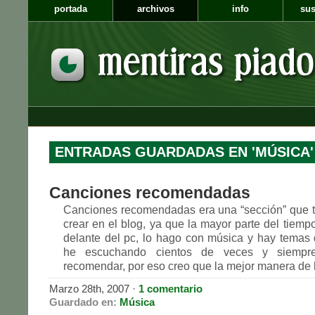
portada
archivos
info
sus
ENTRADAS GUARDADAS EN 'MÚSICA'
Canciones recomendadas
Canciones recomendadas era una “sección” que 
crear en el blog, ya que la mayor parte del tiem
delante del pc, lo hago con música y hay temas
he escuchando cientos de veces y siempr
recomendar, por eso creo que la mejor manera de 
Marzo 28th, 2007 ·
1 comentario
Guardado en:
Música