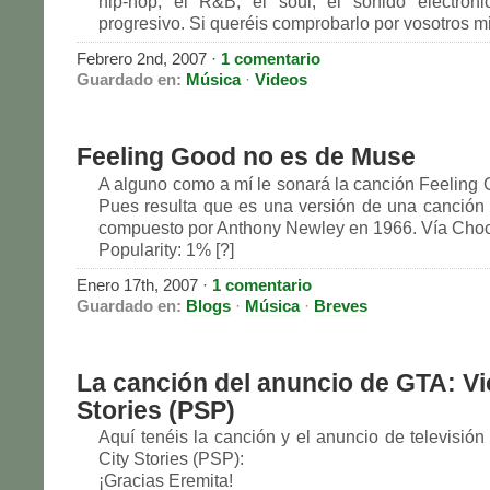
hip-hop, el R&B, el soul, el sonido electróni
progresivo. Si queréis comprobarlo por vosotros 
Febrero 2nd, 2007 ·
1 comentario
Guardado en:
Música
·
Videos
Feeling Good no es de Muse
A alguno como a mí le sonará la canción Feeling
Pues resulta que es una versión de una canción
compuesto por Anthony Newley en 1966. Vía Choc
Popularity: 1% [?]
Enero 17th, 2007 ·
1 comentario
Guardado en:
Blogs
·
Música
·
Breves
La canción del anuncio de GTA: Vi
Stories (PSP)
Aquí tenéis la canción y el anuncio de televisión
City Stories (PSP):
¡Gracias Eremita!