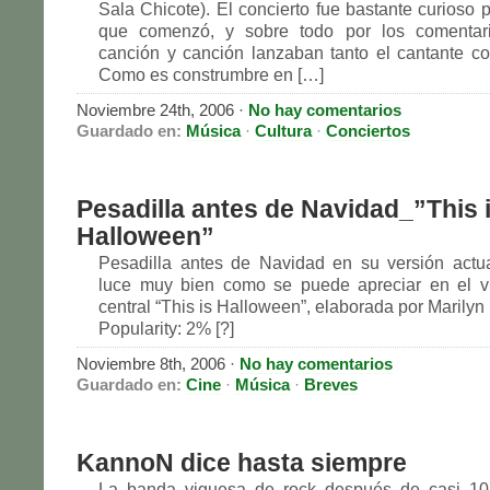
Sala Chicote). El concierto fue bastante curioso 
que comenzó, y sobre todo por los comentar
canción y canción lanzaban tanto el cantante com
Como es construmbre en […]
Noviembre 24th, 2006 ·
No hay comentarios
Guardado en:
Música
·
Cultura
·
Conciertos
Pesadilla antes de Navidad_”This 
Halloween”
Pesadilla antes de Navidad en su versión actu
luce muy bien como se puede apreciar en el v
central “This is Halloween”, elaborada por Marily
Popularity: 2% [?]
Noviembre 8th, 2006 ·
No hay comentarios
Guardado en:
Cine
·
Música
·
Breves
KannoN dice hasta siempre
La banda viguesa de rock después de casi 10