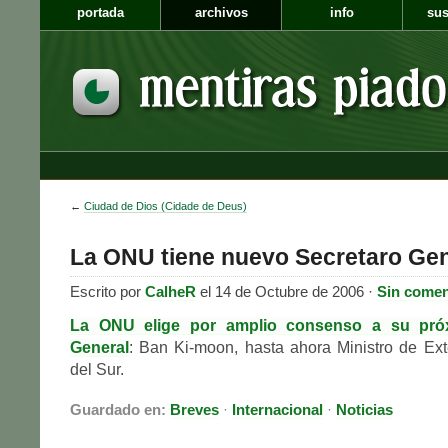
portada
archivos
info
sus
←
Ciudad de Dios (Cidade de Deus)
La ONU tiene nuevo Secretaro Gen
Escrito por
CalheR
el 14 de Octubre de 2006 ·
Sin comen
La ONU elige por amplio consenso a su próx
General
: Ban Ki-moon, hasta ahora Ministro de Ex
del Sur.
Guardado en:
Breves
·
Internacional
·
Noticias