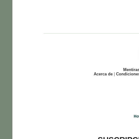
Mentira
Acerca de
|
Condicione
Ho