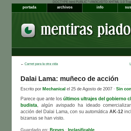
DOCTYPE html PUBLIC "-//W3C//DTD XHTML 1.0 Transiti
portada
archivos
info
sus
←
Carnet para la otra vida
L
Dalai Lama: muñeco de acción
Escrito por
Mechanical
el 25 de Agosto de 2007 ·
Sin co
Parece que ante los
últimos ultrajes del gobierno ch
budista
, algún avispado ha ideado comercializ
acción del Dalai Lama, con su automática
AK-12
inc
bizarras se han visto.
Guardado en:
Breves
·
Inclasificable