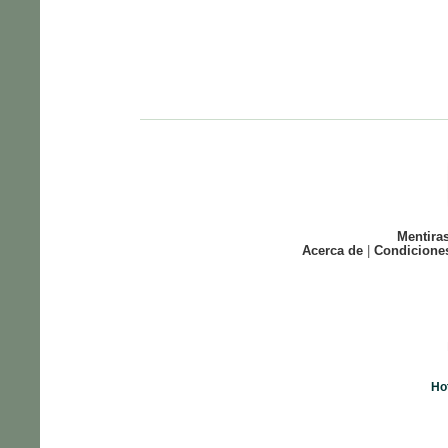
Mentira
Acerca de
|
Condicione
Ho