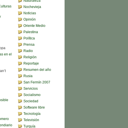
Naturaleza
Culturas
Nochevieja
Noticias
y
Opinión
Oriente Medio
Palestina
Política
Prensa
sopa
Radio
s en el
Religión
Reportaje
Resumen del año
an’t
Rusia
San Fermín 2007
Servicios
Socialismo
sible
Sociedad
Software libre
Tecnología
omero
Televisión
endiario
Turquía