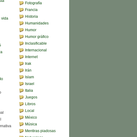
sta
Fotografía
Francia
Historia
a vida
Humanidades
Humor
Humor gráfico
Inclasificable
G
Internacional
ra
Internet
Irak
Irán
Islam
do
Israel
Italia
o
Juegos
Libros
Local
ual
México
l
Música
rnativa
Mentiras piadosas