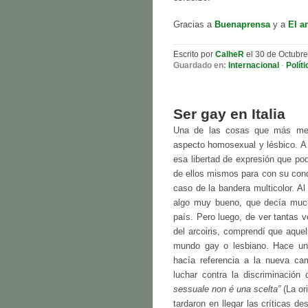
Gracias a
Buenaprensa
y a
El a
Escrito por
CalheR
el 30 de Octubre
Guardado en:
Internacional
·
Políti
Ser gay en Italia
Una de las cosas que más me h
aspecto homosexual y lésbico. A 
esa libertad de expresión que pod
de ellos mismos para con su con
caso de la bandera multicolor. Al
algo muy bueno, que decía much
país. Pero luego, de ver tantas 
del arcoiris, comprendí que aque
mundo gay o lesbiano. Hace uno
hacía referencia a la nueva c
luchar contra la discriminació
sessuale non é una scelta”
(La or
tardaron en llegar las críticas 