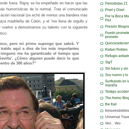
desde fuera. Rajoy se ha empeñado en hacer que las
Periodistas 21
más humorísitcas de lo normal. Tras el comunicado
Pixel y Dixel
icación nacional (se echó de menos una bandera más
Por la Boca Mu
Pez
laza madrileña de Colón, y el “me llena de orgullo y
Presión Blogos
r vuelve a demostrarnos su talento con la siguiente
Puedo promete
tico:
prometo
Quincesetecie
poco, pero mi primo supongo que sabrá. Y
e traído aquí a diez de los más importantes
Rafael Robles
y ninguno me ha garantizado el tiempo que
Refugio antiaé
evilla’. ¿Cómo alguien puede decir lo que
SigT
dentro de 300 años?”
Sin futuro y si
Soy nuevo y lo
Surfeando en l
maraña
Testigo acciden
The Asimo Blo
the frail
tresuvesdobles
Universal Trav
Veo…Veo