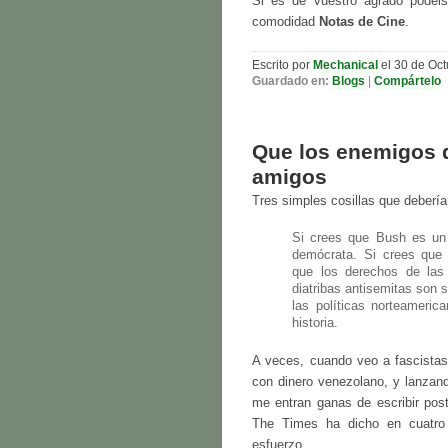
Si es de vuestro agrado podéis
comodidad
Notas de Cine
.
Escrito por
Mechanical
el 30 de Oct
Guardado en:
Blogs
|
Compártelo
Que los enemigos 
amigos
Tres simples cosillas que debería
Si crees que Bush es un 
demócrata. Si crees que t
que los derechos de las
diatribas antisemitas son 
las políticas norteameric
historia.
A veces, cuando veo a fascista
con dinero venezolano, y lanzand
me entran ganas de escribir pos
The Times ha dicho en cuatro 
esfuerzo.