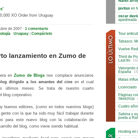
Nano! arroy
javitax
en 
s’
0,000 XO Order from Uruguay
oscar davi
apedreada 
ubre de 2007 ·
1 comentario
ología
·
Uruguay
|
Compártelo
Tour antic
Tabasco. M
Vuelve Red
rto lanzamiento en Zumo de
Third de Po
Last.fm
16
Valorando e
España
15
nera en
Zumo de Blogs
nos complace anunciaros
Malas influ
blog
dirigido a los amantes del cine
en el cual
Licenciado 
os últimos meses. Se trata de nuestro cuarto
Páginas co
l blog corporativo.
SketchUp
Cuatro año
y buenos editores, (como en todos nuestros blogs)
ente con la que ha sido muy fácil trabajar durante
Sabina y su
poeta a Ra
s para este nuevo blog con la colaboración de
arrollo del blog, como viene siendo habitual.
Hosting en