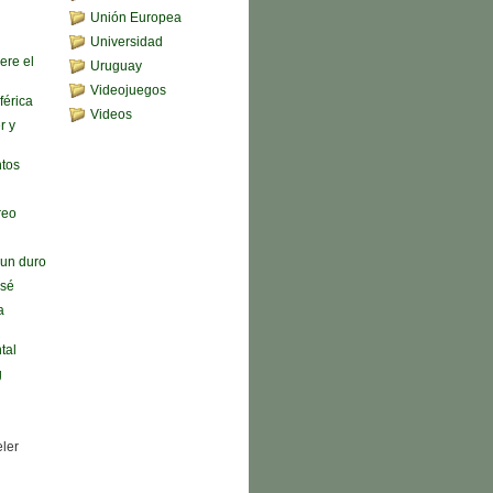
Unión Europea
Universidad
ere el
Uruguay
Videojuegos
férica
Videos
r y
ntos
reo
n un duro
 sé
a
tal
g
eler