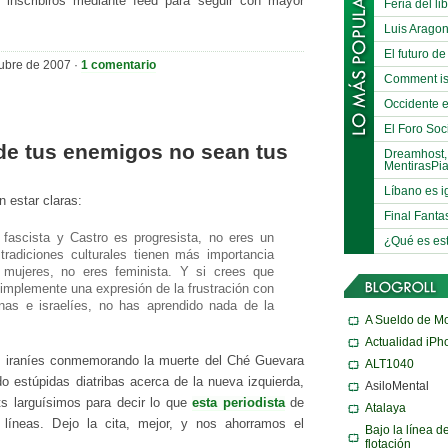
 inscribiros mediante feed para seguir con mayor
Feria del li
Luis Arago
El futuro de
ubre de 2007 ·
1 comentario
Comment is
Occidente e
El Foro Soci
de tus enemigos no sean tus
Dreamhost,
MentirasPi
Líbano es i
n estar claras:
Final Fanta
fascista y Castro es progresista, no eres un
¿Qué es es
radiciones culturales tienen más importancia
 mujeres, no eres feminista. Y si crees que
simplemente una expresión de la frustración con
anas e israelíes, no has aprendido nada de la
A Sueldo de M
Actualidad iPh
s iraníes conmemorando la muerte del Ché Guevara
ALT1040
o estúpidas diatribas acerca de la nueva izquierda,
AsiloMental
ts larguísimos para decir lo que
esta periodista
de
Atalaya
líneas. Dejo la cita, mejor, y nos ahorramos el
Bajo la línea d
flotación