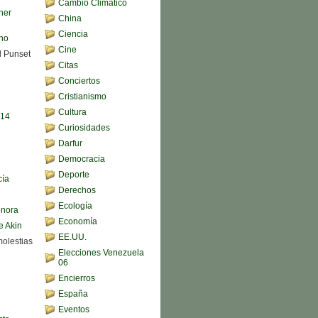
Cambio Climático
her
China
Ciencia
ono
Cine
d Punset
Citas
Conciertos
Cristianismo
Cultura
,14
Curiosidades
Darfur
Democracia
Deporte
cía
Derechos
Ecología
onora
Economía
e Akin
EE.UU.
molestias
Elecciones Venezuela
06
Encierros
España
Eventos