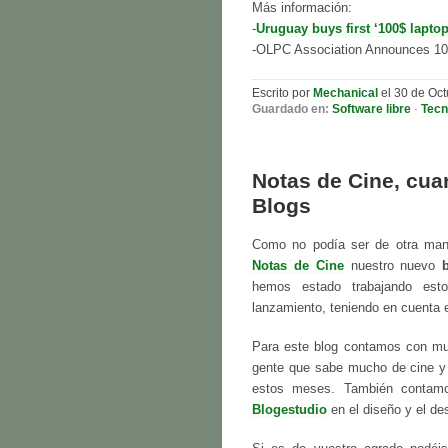
Más información:
-
Uruguay buys first ‘100$ laptop
-OLPC Association Announces 10
Escrito por
Mechanical
el 30 de Oct
Guardado en:
Software libre
·
Tecn
Notas de Cine, cua
Blogs
Como no podía ser de otra ma
Notas de Cine
nuestro nuevo
hemos estado trabajando est
lanzamiento, teniendo en cuenta e
Para este blog contamos con mu
gente que sabe mucho de cine y g
estos meses. También contamo
Blogestudio
en el diseño y el des