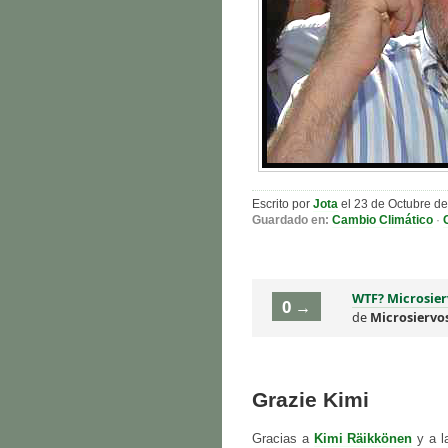
Escrito por
Jota
el 23 de Octubre d
Guardado en:
Cambio Climático
·
WTF? Microsier
0 →
de
Microsiervo
Grazie Kimi
Gracias a
Kimi Räikkönen
y a la