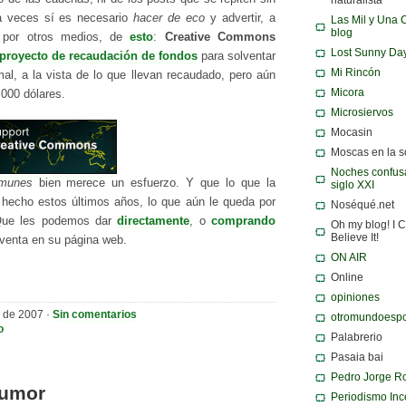
a veces sí es necesario
hacer de eco
y advertir, a
Las Mil y Una 
blog
 por otros medios, de
esto
:
Creative Commons
Lost Sunny Da
proyecto de recaudación de fondos
para solventar
Mi Rincón
al, a la vista de lo que llevan recaudado, pero aún
Micora
.000 dólares.
Microsiervos
Mocasin
Moscas en la 
Noches confusa
omunes
bien merece un esfuerzo. Y que lo que la
siglo XXI
hecho estos últimos años, lo que aún le queda por
Noséqué.net
. Que les podemos dar
directamente
, o
comprando
Oh my blog! I C
Believe It!
 venta en su página web.
ON AIR
Online
opiniones
 de 2007 ·
Sin comentarios
otromundoespo
o
Palabrerio
Pasaia bai
Pedro Jorge R
humor
Periodismo Inc