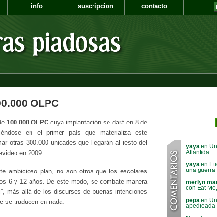
info
suscripcion
contacto
00.000 OLPC
de
100.000 OLPC
cuya implantación se dará en 8 de
iéndose en el primer país que materializa este
ar otras 300.000 unidades que llegarán al resto del
yaya
en Un 
Atlántida
evideo en 2009.
yaya
en Eti
una guerra c
te ambicioso plan, no son otros que los escolares
los 6 y 12 años. De este modo, se combate manera
merlyn ma
con Eat Me,
al”, más allá de los discursos de buenas intenciones
pepa
en Un
ue se traducen en nada.
apedreada 