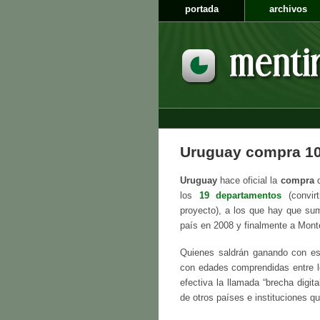
portada
archivos
Uruguay compra 1
Uruguay
hace oficial la
compra
los
19 departamentos
(convirt
proyecto), a los que hay que sum
país en 2008 y finalmente a Mont
Quienes saldrán ganando con es
con edades comprendidas entre 
efectiva la llamada “brecha digit
de otros países e instituciones q