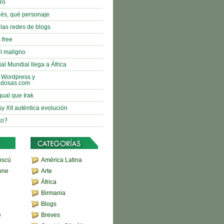
bro
nés, qué personaje
 las redes de blogs
 free
l maligno
al Mundial llega a África
 Wordpress y
adosas.com
gual que Irak
sy XII auténtica evolución
to?
oscú
América Latina
one
Arte
África
Birmania
Blogs
e
Breves