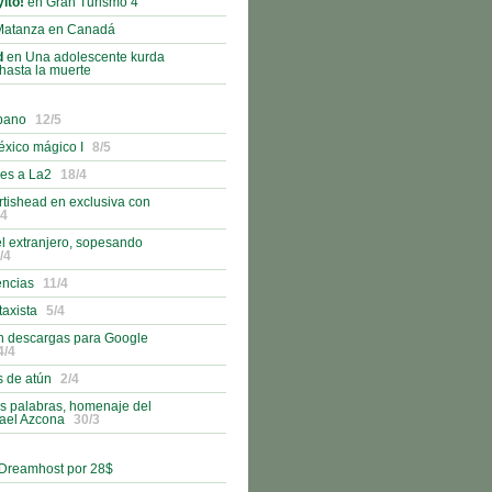
ito!
en Gran Turismo 4
Matanza en Canadá
d
en Una adolescente kurda
hasta la muerte
ubano
12/5
éxico mágico I
8/5
es a La2
18/4
rtishead en exclusiva con
/4
l extranjero, sopesando
/4
encias
11/4
taxista
5/4
n descargas para Google
4/4
s de atún
2/4
s palabras, homenaje del
fael Azcona
30/3
 Dreamhost por 28$