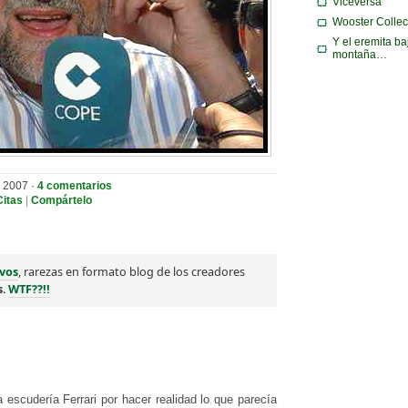
Viceversa
Wooster Collec
Y el eremita ba
montaña…
e 2007 ·
4 comentarios
Citas
|
Compártelo
vos
, rarezas en formato blog de los creadores
s
.
WTF??!!
 escudería Ferrari por hacer realidad lo que parecía