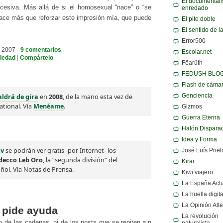
El documentali
xcesiva. Más allá de si el homosexual “nace” o “se
enredado
 hace más que reforzar este impresión mía, que puede
El pito doble
El sentido de l
Error500
e 2007 ·
9 comentarios
Escolar.net
iedad
|
Compártelo
Fëarûth
FEDUSH BLO
Flash de cáma
aldrá de gira
en
2008
, de la mano esta vez de
Genciencia
ational. Vía
Menéame
.
Gizmos
Guerra Eterna
Halón Dispara
Idea y Forma
tv
se podrán ver gratis -por Internet- los
José Luís Priet
decco Leb Oro
, la “segunda división” del
Kirai
ñol. Vía Notas de Prensa.
Kiwi viajero
La España Act
La huella digita
La Opinión Alte
 pide ayuda
La revolución
de las cadenas, ni de los posts que se repiten sin
naturalista