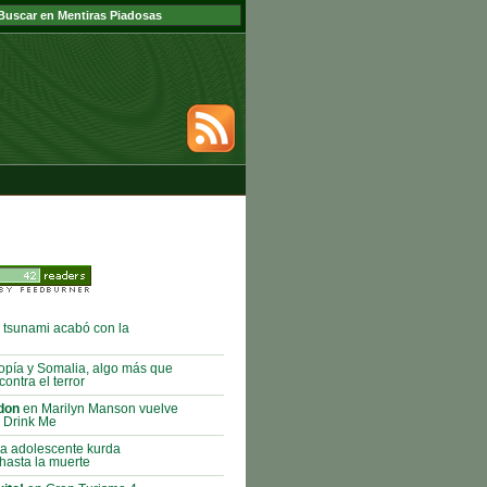
tsunami acabó con la
opía y Somalia, algo más que
ontra el terror
don
en Marilyn Manson vuelve
 Drink Me
a adolescente kurda
hasta la muerte