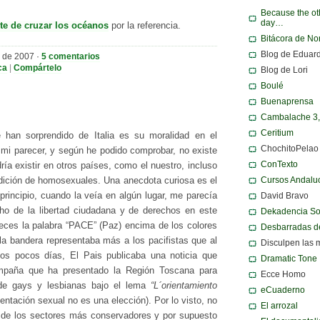
Because the ot
day…
rte de cruzar los océanos
por la referencia.
Bitácora de N
Blog de Eduar
 de 2007 ·
5 comentarios
ca
|
Compártelo
Blog de Lori
Boulé
Buenaprensa
Cambalache 3
Ceritium
an sorprendido de Italia es su moralidad en el
ChochitoPelao
mi parecer, y según he podido comprobar, no existe
ConTexto
ría existir en otros países, como el nuestro, incluso
Cursos Andalu
dición de homosexuales. Una anecdota curiosa es el
David Bravo
 principio, cuando la veía en algún lugar, me parecía
o de la libertad ciudadana y de derechos en este
Dekadencia S
veces la palabra “PACE” (Paz) encima de los colores
Desbarradas d
lla bandera representaba más a los pacifistas que al
Disculpen las 
s pocos días, El Pais publicaba una noticia que
Dramatic Tone
ampaña que ha presentado la Región Toscana para
Ecce Homo
n de gays y lesbianas bajo el lema
“L´orientamiento
eCuaderno
ientación sexual no es una elección). Por lo visto, no
El arrozal
desde los sectores más conservadores y por supuesto