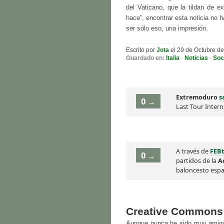
del Vaticano, que la tildan de e
hace”, encontrar esta noticia no
ser sólo eso, una impresión.
Escrito por
Jota
el 29 de Octubre d
Guardado en:
Italia
·
Noticias
·
Soc
Extremoduro
s
0 →
Last Tour Intern
A través de
FEB
0 →
partidos de la
A
baloncesto espa
Creative Commons
Aunque nunca he sido muy amigo 